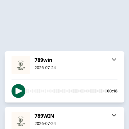
789win
2026-07-24
00:18
789WIN
2026-07-24