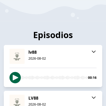
Episodios
lv88
2026-08-02
00:16
LV88
2026-08-02