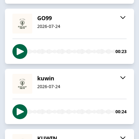
GO99
2026-07-24
00:23
kuwin
2026-07-24
00:24
KUWIN