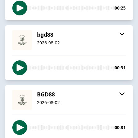
00:25
bgd88
2026-08-02
00:31
BGD88
2026-08-02
00:31