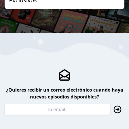
exclusivos
¿Quieres recibir un correo electrónico cuando haya
nuevos episodios disponibles?