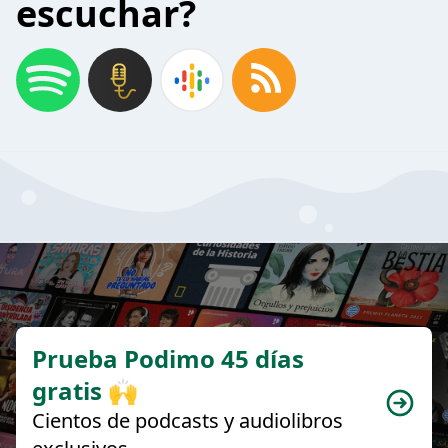
escuchar?
Prueba Podimo 45 días
gratis 🙌
Cientos de podcasts y audiolibros