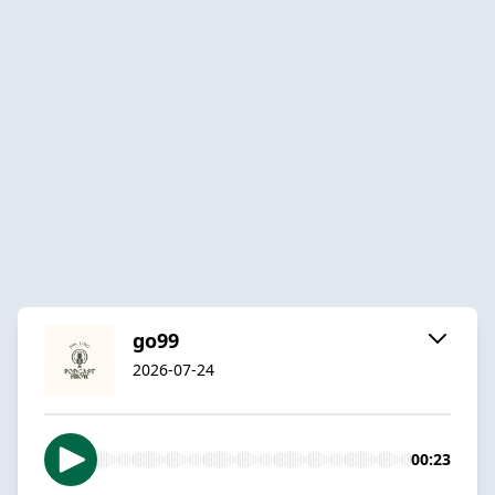
go99
2026-07-24
00:23