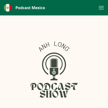
Podcast Mexico