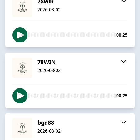
78win
2026-08-02
00:25
78WIN
2026-08-02
00:25
bgd88
2026-08-02