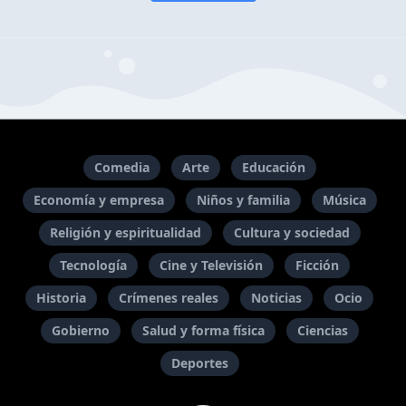
Comedia
Arte
Educación
Economía y empresa
Niños y familia
Música
Religión y espiritualidad
Cultura y sociedad
Tecnología
Cine y Televisión
Ficción
Historia
Crímenes reales
Noticias
Ocio
Gobierno
Salud y forma física
Ciencias
Deportes