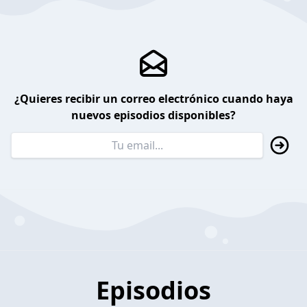
¿Quieres recibir un correo electrónico cuando haya
nuevos episodios disponibles?
Episodios