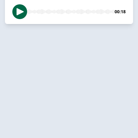
00:18