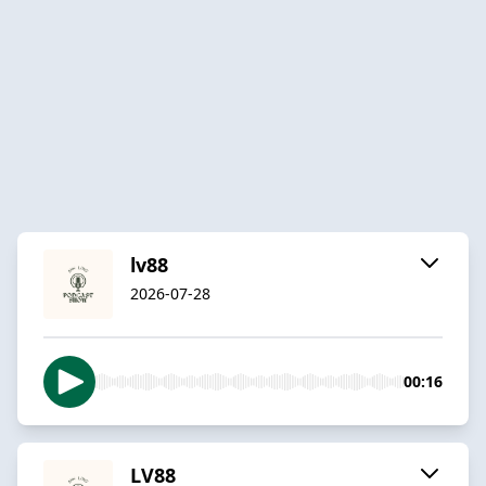
lv88
2026-07-28
00:16
LV88