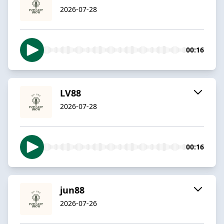
2026-07-28
00:16
LV88
2026-07-28
00:16
jun88
2026-07-26