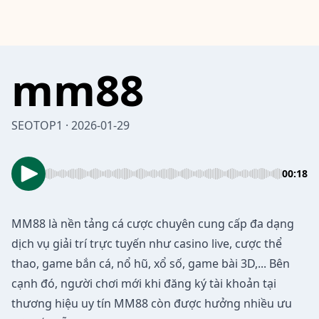
mm88
SEOTOP1 · 2026-01-29
00:18
MM88
là nền tảng cá cược chuyên cung cấp đa dạng
dịch vụ giải trí trực tuyến như casino live, cược thể
thao, game bắn cá, nổ hũ, xổ số, game bài 3D,... Bên
cạnh đó, người chơi mới khi đăng ký tài khoản tại
thương hiệu uy tín MM88 còn được hưởng nhiều ưu