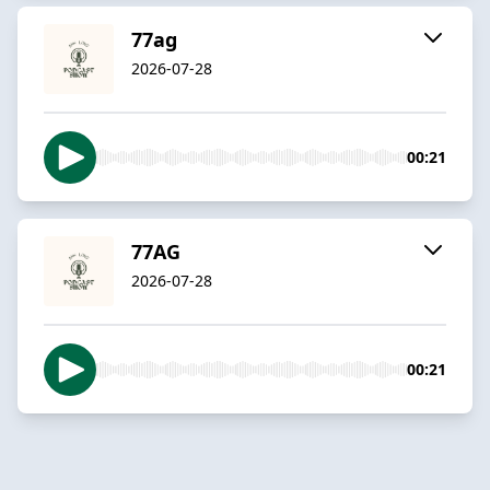
77ag
2026-07-28
00:21
77AG
2026-07-28
00:21