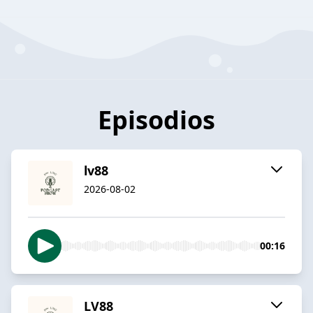
Episodios
lv88
2026-08-02
00:16
LV88