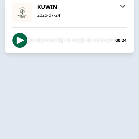
KUWIN
2026-07-24
00:24