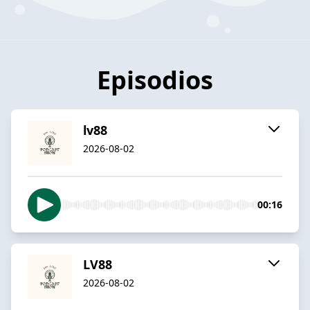
Episodios
lv88
2026-08-02
00:16
LV88
2026-08-02