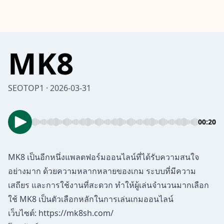
MK8
SEOTOP1 · 2026-03-31
00:20
MK8
เป็นอีกหนึ่งแพลตฟอร์มออนไลน์ที่ได้รับความสนใจ
อย่างมาก ด้วยความหลากหลายของเกม ระบบที่มีความ
เสถียร และการใช้งานที่สะดวก ทำให้ผู้เล่นจำนวนมากเลือก
ใช้ MK8 เป็นตัวเลือกหลักในการเล่นเกมออนไลน์
เว็บไซต์:
https://mk8sh.com/