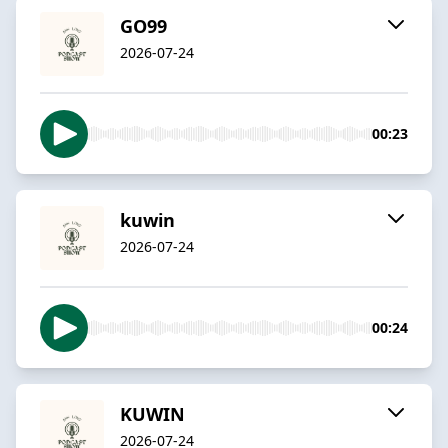
GO99
2026-07-24
00:23
kuwin
2026-07-24
00:24
KUWIN
2026-07-24