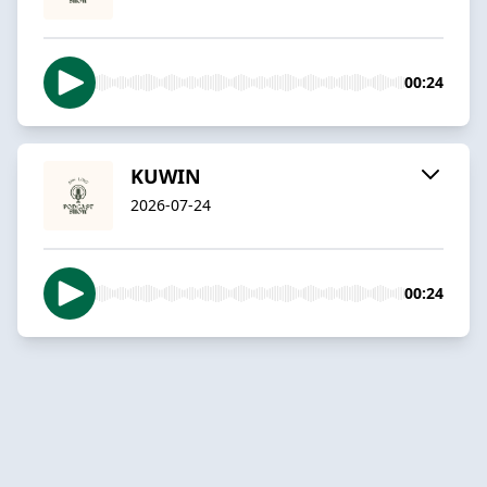
00:24
KUWIN
2026-07-24
00:24