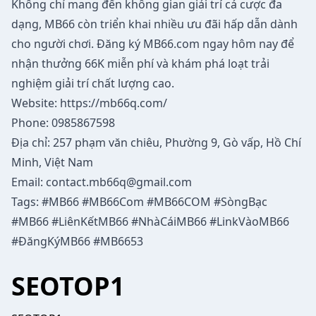
Không chỉ mang đến không gian giải trí cá cược đa
dạng, MB66 còn triển khai nhiều ưu đãi hấp dẫn dành
cho người chơi. Đăng ký MB66.com ngay hôm nay để
nhận thưởng 66K miễn phí và khám phá loạt trải
nghiệm giải trí chất lượng cao.
Website:
https://mb66q.com/
Phone: 0985867598
Địa chỉ: 257 phạm văn chiêu, Phường 9, Gò vấp, Hồ Chí
Minh, Việt Nam
Email: contact.mb66q@gmail.com
Tags: #MB66 #MB66Com #MB66COM #SòngBạc
#MB66 #LiênKếtMB66 #NhàCáiMB66 #LinkVàoMB66
#ĐăngKýMB66 #MB6653
SEOTOP1