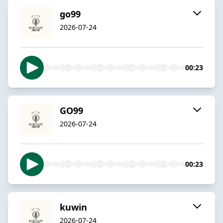
go99
2026-07-24
00:23
GO99
2026-07-24
00:23
kuwin
2026-07-24