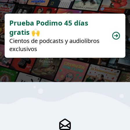
Prueba Podimo 45 días
gratis 🙌
Cientos de podcasts y audiolibros
exclusivos