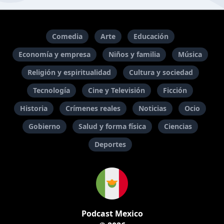
Comedia
Arte
Educación
Economía y empresa
Niños y familia
Música
Religión y espiritualidad
Cultura y sociedad
Tecnología
Cine y Televisión
Ficción
Historia
Crímenes reales
Noticias
Ocio
Gobierno
Salud y forma física
Ciencias
Deportes
Podcast Mexico