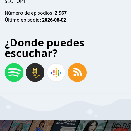
SEOTOP1
Número de episodios:
2,967
Último episodio:
2026-08-02
¿Donde puedes
escuchar?