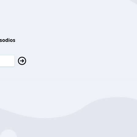
isodios