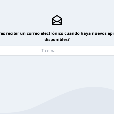
es recibir un correo electrónico cuando haya nuevos ep
disponibles?