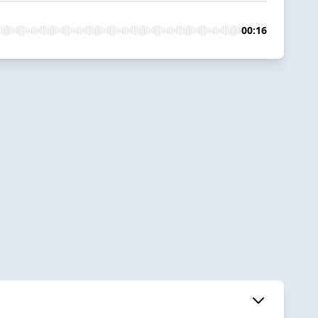
00:16