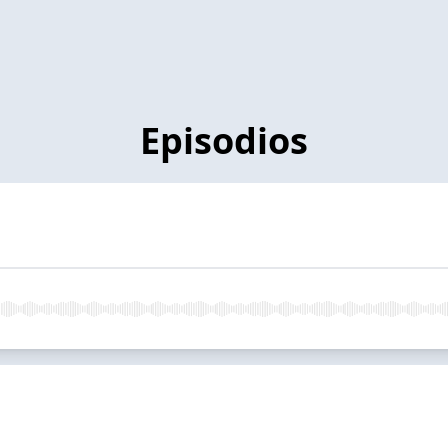
Episodios