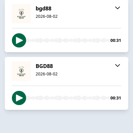
bgd88
2026-08-02
00:31
BGD88
2026-08-02
00:31