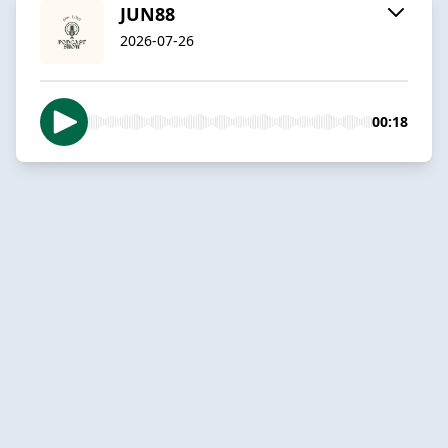
JUN88
2026-07-26
00:18