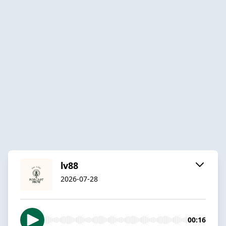
lv88
2026-07-28
00:16