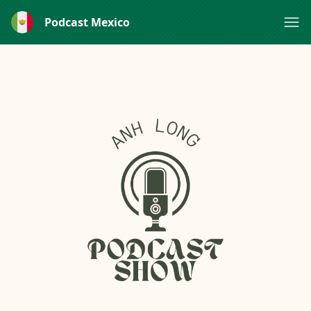
Podcast Mexico