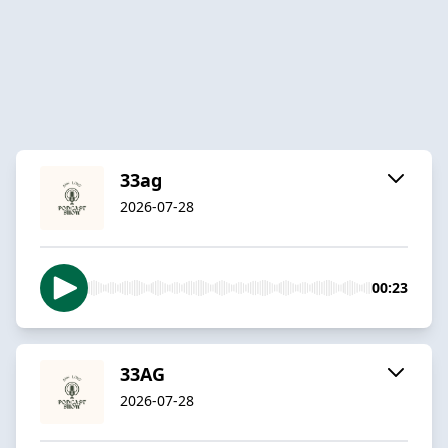
33ag
2026-07-28
00:23
33AG
2026-07-28