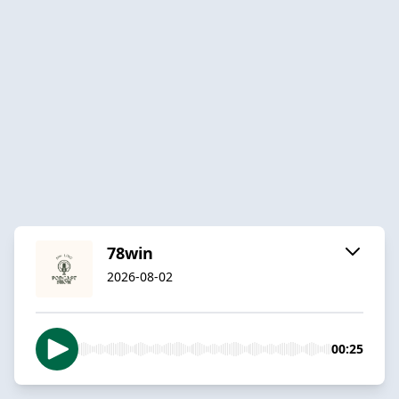
78win
2026-08-02
00:25