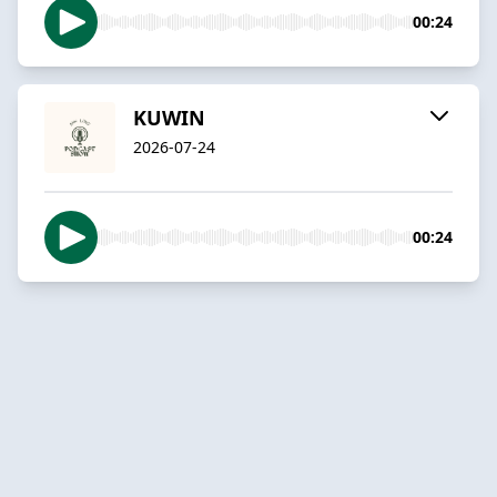
00:24
KUWIN
2026-07-24
00:24