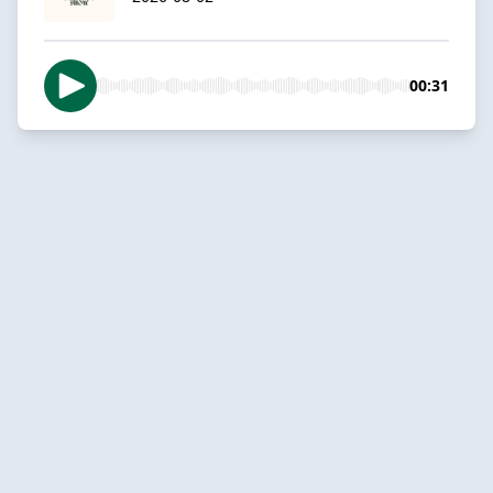
00:31