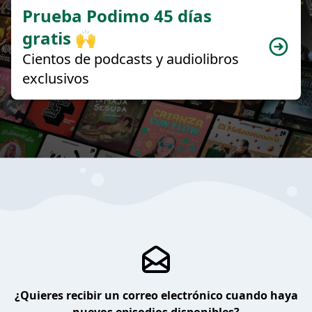
Prueba Podimo 45 días
gratis 🙌
Cientos de podcasts y audiolibros
exclusivos
¿Quieres recibir un correo electrónico cuando haya