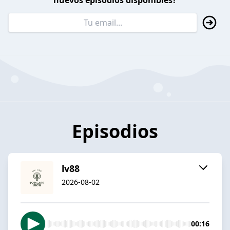
nuevos episodios disponibles?
Episodios
lv88
2026-08-02
00:16