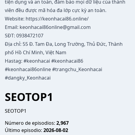
tiện dụng và an toàn, đảm bảo mọi dữ liệu của thành
viên đều được mã hóa đa lớp cực kỳ an toàn.
Website:
https://keonhacai86.online/
Email: keonhacai86online@gmail.com
SĐT: 0938472107
Địa chỉ: 55 Đ. Tam Đa, Long Trường, Thủ Đức, Thành
phố Hồ Chí Minh, Việt Nam
Hastag: #keonhacai #keonhacai86
#keonhacai86online #trangchu_Keonhacai
#dangky_Keonhacai
SEOTOP1
SEOTOP1
Número de episodios:
2,967
Último episodio:
2026-08-02