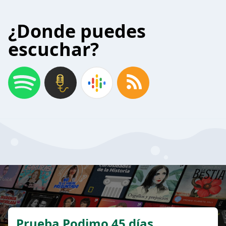
¿Donde puedes
escuchar?
Prueba Podimo 45 días