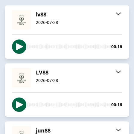
lv88
2026-07-28
00:16
LV88
2026-07-28
00:16
jun88