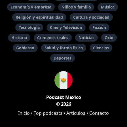
Economía y empresa
Niños y familia
Música
Religión y espiritualidad
Cultura y sociedad
Tecnología
Cine y Televisión
Ficción
Historia
Crímenes reales
Noticias
Ocio
Gobierno
Salud y forma física
Ciencias
Deportes
Podcast Mexico
© 2026
Inicio
•
Top podcasts
•
Artículos
•
Contacto