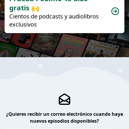
gratis 🙌
Cientos de podcasts y audiolibros
exclusivos
¿Quieres recibir un correo electrónico cuando haya
nuevos episodios disponibles?