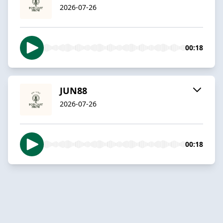
2026-07-26
00:18
JUN88
2026-07-26
00:18