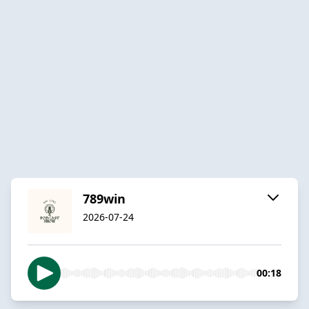
789win
2026-07-24
00:18