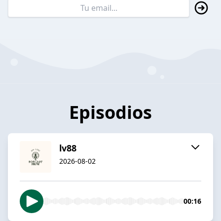
Episodios
lv88
2026-08-02
00:16