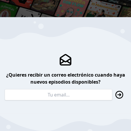
¿Quieres recibir un correo electrónico cuando haya
nuevos episodios disponibles?