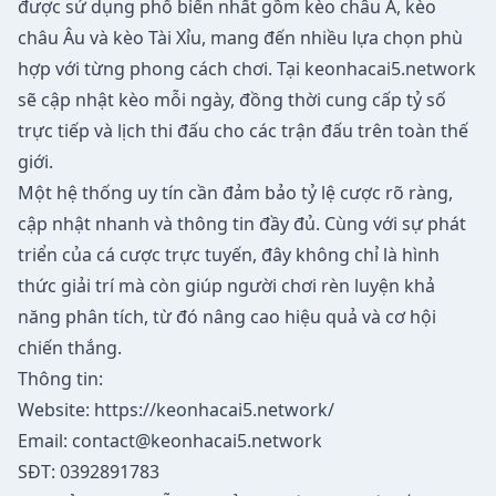
được sử dụng phổ biến nhất gồm kèo châu Á, kèo
châu Âu và kèo Tài Xỉu, mang đến nhiều lựa chọn phù
hợp với từng phong cách chơi. Tại
keonhacai5.network
sẽ cập nhật kèo mỗi ngày, đồng thời cung cấp tỷ số
trực tiếp và lịch thi đấu cho các trận đấu trên toàn thế
giới.
Một hệ thống uy tín cần đảm bảo tỷ lệ cược rõ ràng,
cập nhật nhanh và thông tin đầy đủ. Cùng với sự phát
triển của cá cược trực tuyến, đây không chỉ là hình
thức giải trí mà còn giúp người chơi rèn luyện khả
năng phân tích, từ đó nâng cao hiệu quả và cơ hội
chiến thắng.
Thông tin:
Website:
https://keonhacai5.network/
Email: contact@keonhacai5.network
SĐT: 0392891783