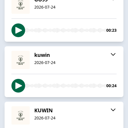
2026-07-24
00:23
kuwin
2026-07-24
00:24
KUWIN
2026-07-24