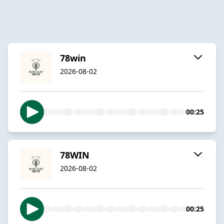
78win
2026-08-02
00:25
78WIN
2026-08-02
00:25