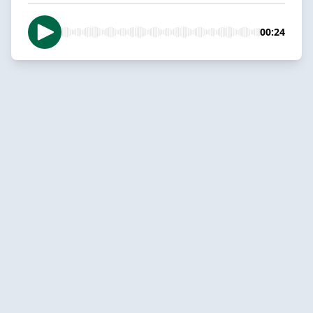
00:24