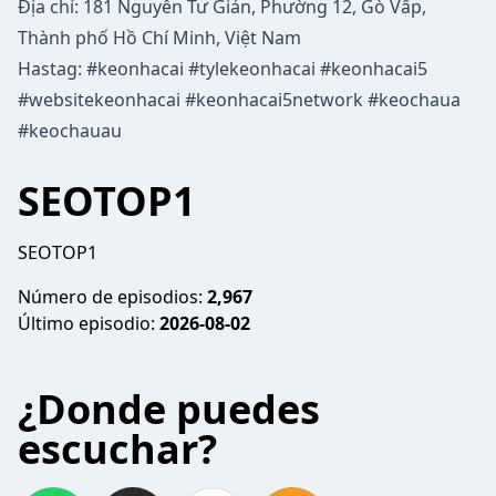
Địa chỉ: 181 Nguyễn Tư Giản, Phường 12, Gò Vấp,
Thành phố Hồ Chí Minh, Việt Nam
Hastag: #keonhacai #tylekeonhacai #keonhacai5
#websitekeonhacai #keonhacai5network #keochaua
#keochauau
SEOTOP1
SEOTOP1
Número de episodios:
2,967
Último episodio:
2026-08-02
¿Donde puedes
escuchar?