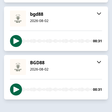
bgd88
2026-08-02
00:31
BGD88
2026-08-02
00:31