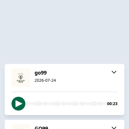
go99
2026-07-24
00:23
GO99