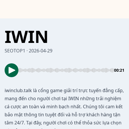
IWIN
SEOTOP1 · 2026-04-29
00:21
iwinclub.talk
là cổng game giải trí trực tuyến đẳng cấp,
mang đến cho người chơi tại IWIN những trải nghiệm
cá cược an toàn và minh bạch nhất. Chúng tôi cam kết
bảo mật thông tin tuyệt đối và hỗ trợ khách hàng tận
tâm 24/7. Tại đây, người chơi có thể thỏa sức lựa chọn