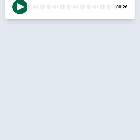
00:26