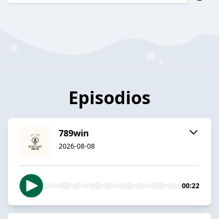
Episodios
789win
2026-08-08
00:22