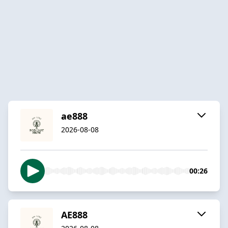
ae888
2026-08-08
00:26
AE888