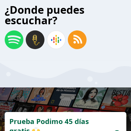
¿Donde puedes
escuchar?
Prueba Podimo 45 días
gratis 🙌