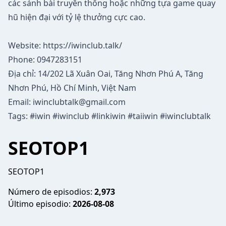
các sảnh bài truyền thống hoặc những tựa game quay
hũ hiện đại với tỷ lệ thưởng cực cao.
Website:
https://iwinclub.talk/
Phone: 0947283151
Địa chỉ: 14/202 Lã Xuân Oai, Tăng Nhơn Phú A, Tăng
Nhơn Phú, Hồ Chí Minh, Việt Nam
Email: iwinclubtalk@gmail.com
Tags: #iwin #iwinclub #linkiwin #taiiwin #iwinclubtalk
SEOTOP1
SEOTOP1
Número de episodios:
2,973
Último episodio:
2026-08-08