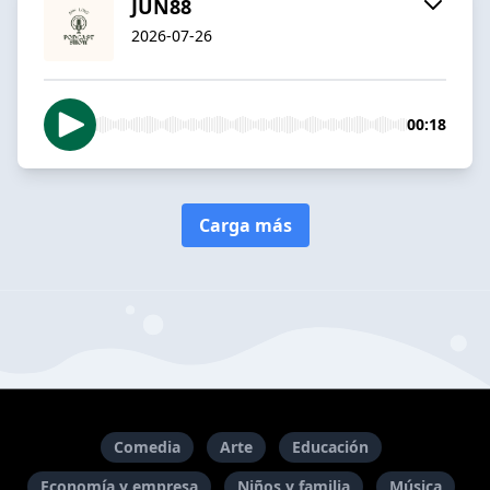
JUN88
2026-07-26
00:18
Carga más
Comedia
Arte
Educación
Economía y empresa
Niños y familia
Música