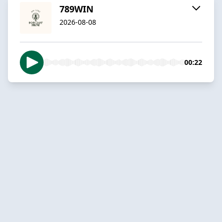
789WIN
2026-08-08
00:22