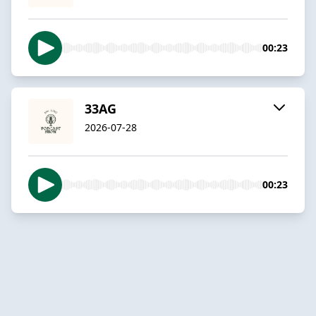
00:23
33AG
2026-07-28
00:23