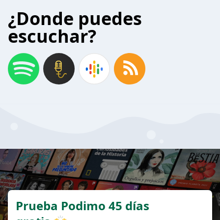
¿Donde puedes
escuchar?
Prueba Podimo 45 días