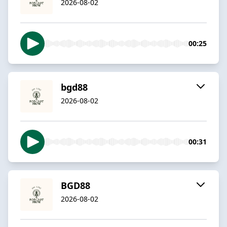
2026-08-02
00:25
bgd88
2026-08-02
00:31
BGD88
2026-08-02