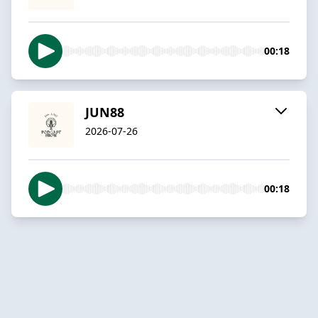
00:18
JUN88
2026-07-26
00:18