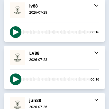
lv88
2026-07-28
00:16
LV88
2026-07-28
00:16
jun88
2026-07-26