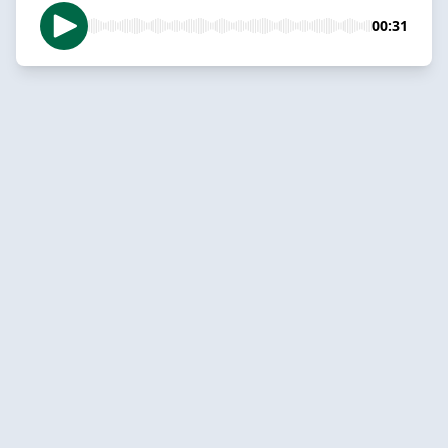
00:31