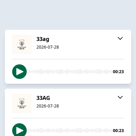
33ag
2026-07-28
00:23
33AG
2026-07-28
00:23