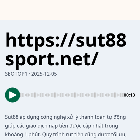
https://sut88
sport.net/
SEOTOP1 · 2025-12-05
00:13
Sut88
áp dụng công nghệ xử lý thanh toán tự động
giúp các giao dịch nạp tiền được cập nhật trong
khoảng 1 phút. Quy trình rút tiền cũng được tối ưu,