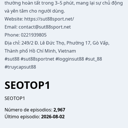
thường hoàn tất trong 3–5 phút, mang lại sự chủ động
và yên tâm cho người dùng.
Website:
https://sut88sport.net/
Email: contact@sut88sport.net
Phone: 0221939805
Địa chỉ: 249/2 Đ. Lê Đức Thọ, Phường 17, Gò Vấp,
Thành phố Hồ Chí Minh, Vietnam
#sut88 #sut88sportnet #logginsut88 #sut_88
#truycapsut88
SEOTOP1
SEOTOP1
Número de episodios:
2,967
Último episodio:
2026-08-02