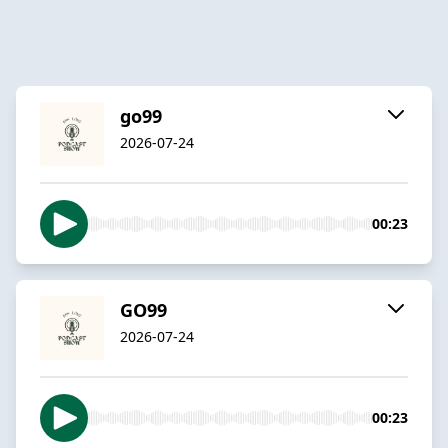
go99
2026-07-24
00:23
GO99
2026-07-24
00:23