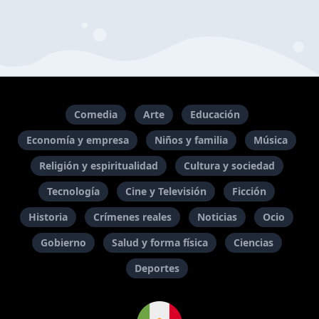
Comedia
Arte
Educación
Economía y empresa
Niños y familia
Música
Religión y espiritualidad
Cultura y sociedad
Tecnología
Cine y Televisión
Ficción
Historia
Crímenes reales
Noticias
Ocio
Gobierno
Salud y forma física
Ciencias
Deportes