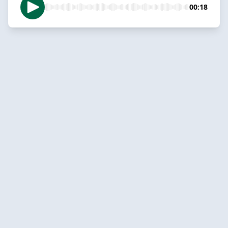
00:18