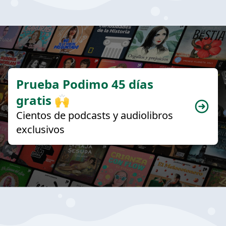
Prueba Podimo 45 días
gratis 🙌
Cientos de podcasts y audiolibros
exclusivos