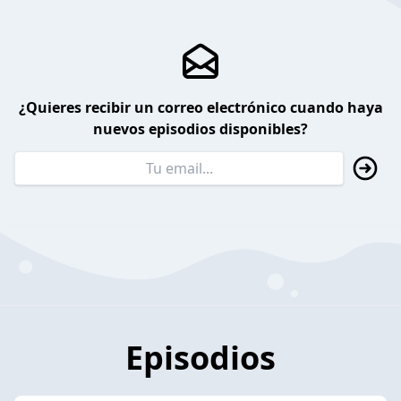
¿Quieres recibir un correo electrónico cuando haya
nuevos episodios disponibles?
Episodios