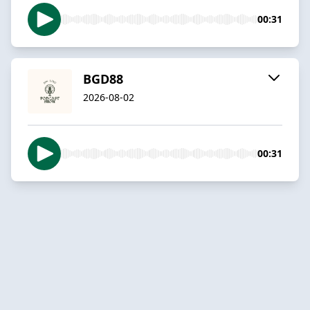
00:31
BGD88
2026-08-02
00:31