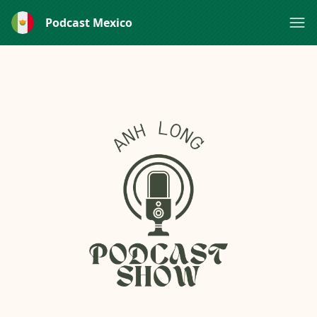
Podcast Mexico