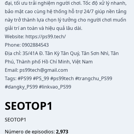
đại, tối ưu trải nghiệm người chơi. Tốc độ xử lý nhanh,
bảo mật cao cùng hệ thống hỗ trợ 24/7 giúp nền tảng
này trở thành lựa chọn lý tưởng cho người chơi muốn
giải trí an toàn và hiệu quả lâu dài.
Website:
https://ps99.tech/
Phone: 0902884543
Địa chỉ: 35/41A Đ. Tân Kỳ Tân Quý, Tân Sơn Nhì, Tân
Phú, Thành phố Hồ Chí Minh, Việt Nam
Email: ps99tech@gmail.com
Tags: #PS99 #PS_99 #ps99tech #trangchu_PS99
#dangky_PS99 #linkvao_PS99
SEOTOP1
SEOTOP1
Número de episodios:
2,973