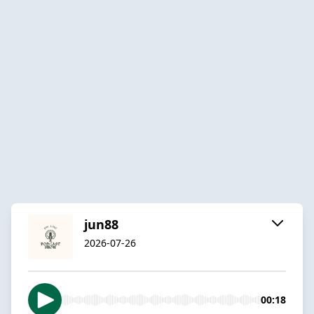
jun88
2026-07-26
00:18