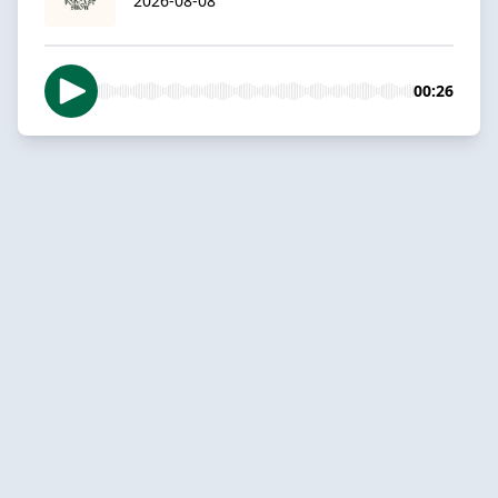
2026-08-08
00:26