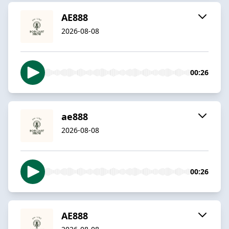
AE888
2026-08-08
00:26
ae888
2026-08-08
00:26
AE888