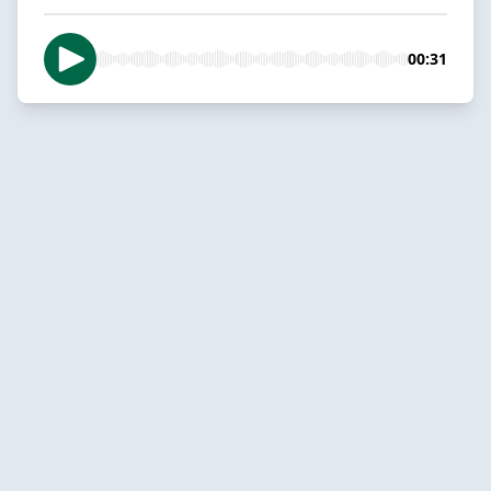
00:31