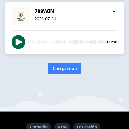
789WIN
2026-07-24
00:18
Carga más
Comedia
Arte
Educación