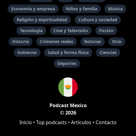
Economía y empresa
Niños y familia
Música
Religión y espiritualidad
Cultura y sociedad
Tecnología
Cine y Televisión
Ficción
Historia
Crímenes reales
Noticias
Ocio
Gobierno
Salud y forma física
Ciencias
Deportes
Podcast Mexico
© 2026
Inicio
•
Top podcasts
•
Artículos
•
Contacto