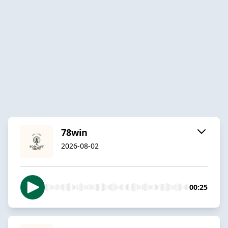
78win
2026-08-02
00:25