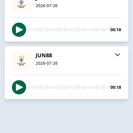
2026-07-26
00:18
JUN88
2026-07-26
00:18