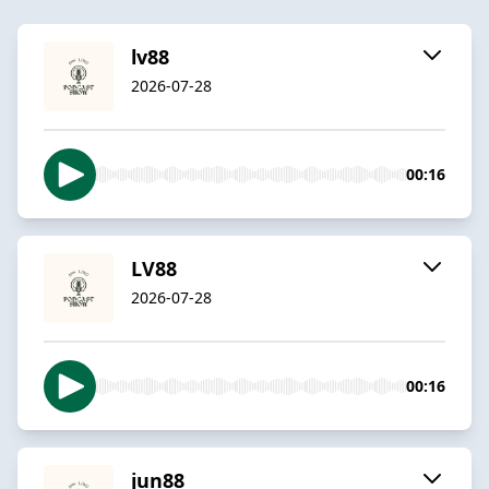
lv88
2026-07-28
00:16
LV88
2026-07-28
00:16
jun88