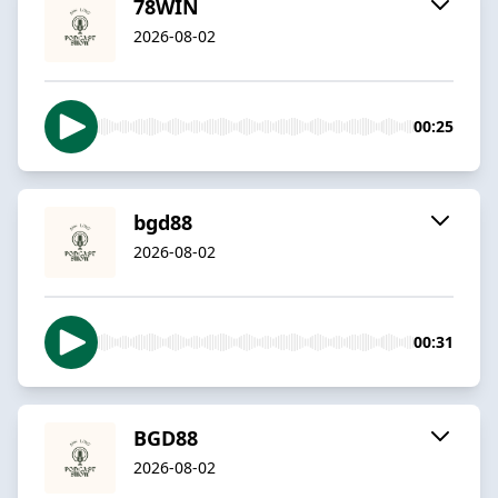
78WIN
2026-08-02
00:25
bgd88
2026-08-02
00:31
BGD88
2026-08-02