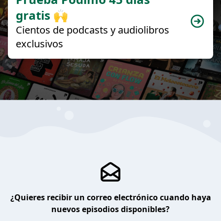
gratis 🙌
Cientos de podcasts y audiolibros
exclusivos
¿Quieres recibir un correo electrónico cuando haya
nuevos episodios disponibles?