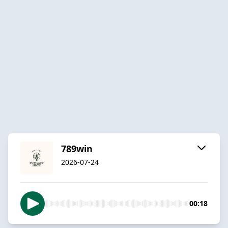
789win
2026-07-24
00:18