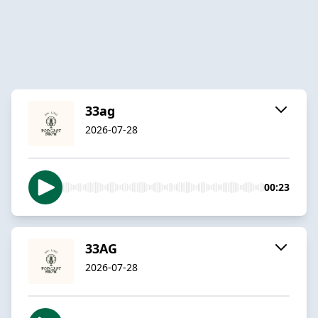
33ag
2026-07-28
00:23
33AG
2026-07-28