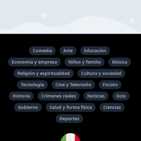
Comedia
Arte
Educación
Economía y empresa
Niños y familia
Música
Religión y espiritualidad
Cultura y sociedad
Tecnología
Cine y Televisión
Ficción
Historia
Crímenes reales
Noticias
Ocio
Gobierno
Salud y forma física
Ciencias
Deportes