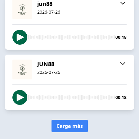
jun88
2026-07-26
00:18
JUN88
2026-07-26
00:18
Carga más