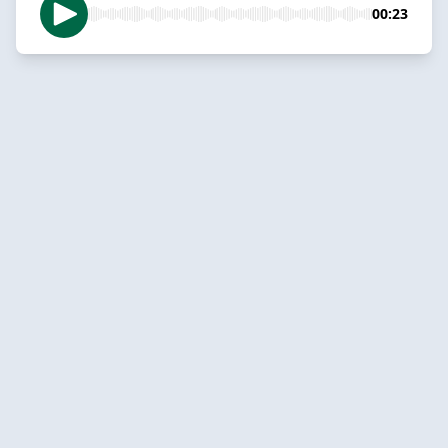
00:23