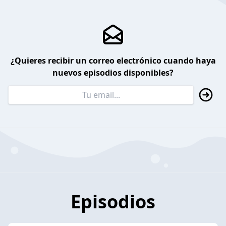
¿Quieres recibir un correo electrónico cuando haya
nuevos episodios disponibles?
Episodios