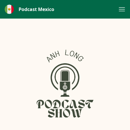
Podcast Mexico