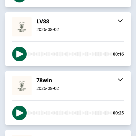
LV88
2026-08-02
00:16
78win
2026-08-02
00:25