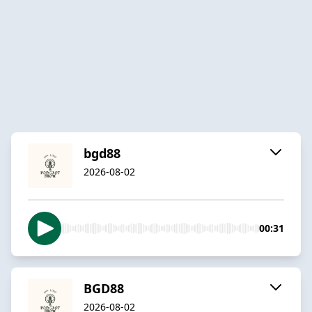
bgd88
2026-08-02
00:31
BGD88
2026-08-02