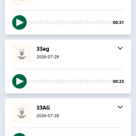
00:31
33ag
2026-07-28
00:23
33AG
2026-07-28