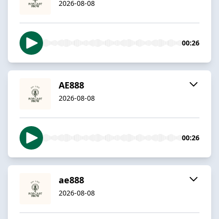
2026-08-08
00:26
AE888
2026-08-08
00:26
ae888
2026-08-08