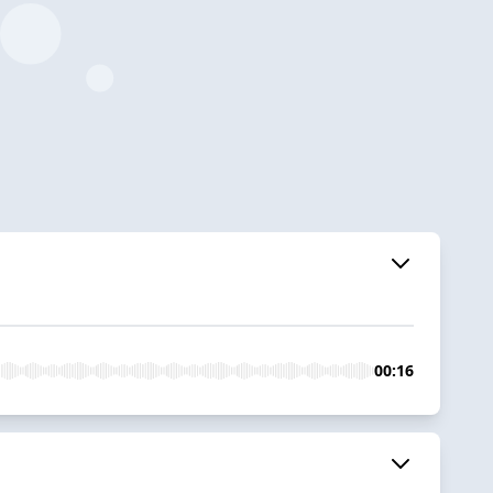
00:16