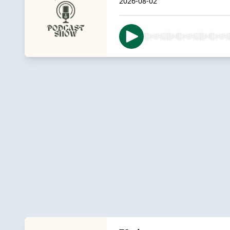
2026-08-02