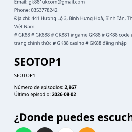
Email: gk881ukcom@gmail.com
Phone: 0353778242
Địa chỉ: 441 Hương Lộ 3, Bình Hưng Hoà, Bình Tân, 
Việt Nam
# GK88 # GK888 # GK881 # game GK88 # GK88 code 
trang chính thức # GK88 casino # GK88 đăng nhập
SEOTOP1
SEOTOP1
Número de episodios:
2,967
Último episodio:
2026-08-02
¿Donde puedes escuc