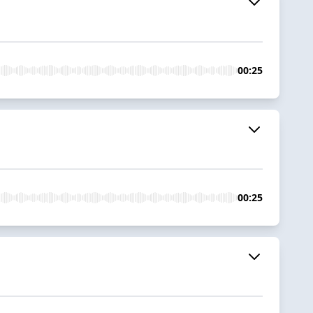
00:25
00:25