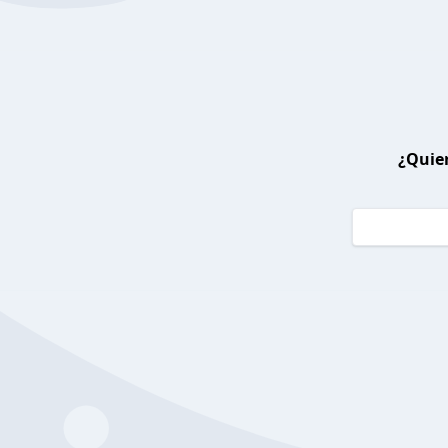
¿Quier