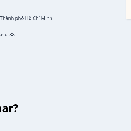
, Thành phố Hồ Chí Minh
asut88
har?