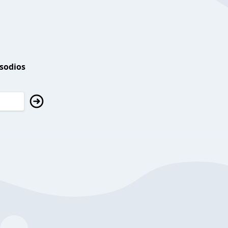
isodios