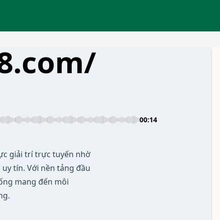
8.com/⁠
00:14
c giải trí trực tuyến nhờ
 uy tín. Với nền tảng đầu
thống mang đến môi
ng.