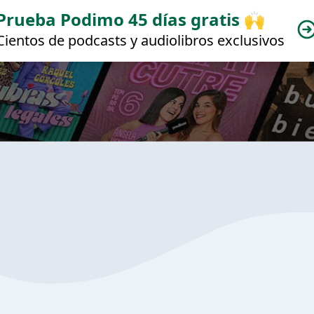
Prueba Podimo 45 días gratis 🙌
Cientos de podcasts y audiolibros exclusivos