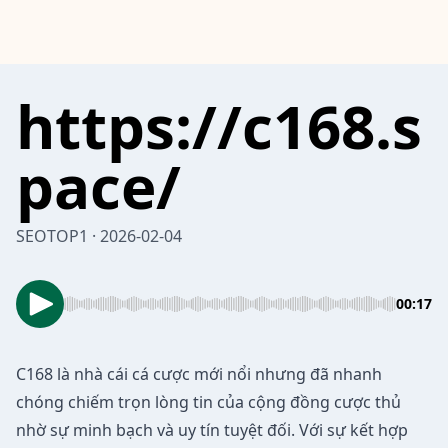
https://c168.s
pace/
SEOTOP1 · 2026-02-04
00:17
C168
là nhà cái cá cược mới nổi nhưng đã nhanh
chóng chiếm trọn lòng tin của cộng đồng cược thủ
nhờ sự minh bạch và uy tín tuyệt đối. Với sự kết hợp