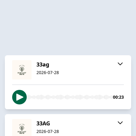
33ag
2026-07-28
00:23
33AG
2026-07-28