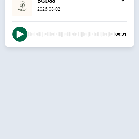
BGD88
2026-08-02
00:31