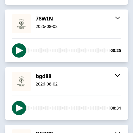
78WIN
2026-08-02
00:25
bgd88
2026-08-02
00:31