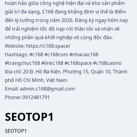
hoàn hảo giữa công nghệ hiện đại và kho sản phẩm
giải trí đa dạng, C168 đang khẳng định vị thế là điểm
đến lý tưởng trong năm 2026. Đăng ký ngay hôm nay
để trải nghiệm tốc độ nạp rút thần tốc và nhận về
những phần quà khởi nghiệp vô cùng độc đáo.
Website:
https://c168.space/
Hashtags: #c168 #c168com #nhacaic168
#trangchuc168 #linkc168 #c168space #c168casino
Địa chỉ: 20 Đ. Hồ Bá Kiện, Phường 15, Quận 10, Thành
phố Hồ Chí Minh, Việt Nam
Email: admin.c168@gmail.com
Phone: 0912481791
SEOTOP1
SEOTOP1