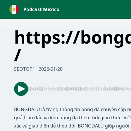
Podcast Mexico
https://bong
/
SEOTOP1 · 2026-01-20
BONGDALU
là trang thông tin bóng đá chuyên cập nh
quả trận đấu và kèo bóng đá theo thời gian thực. Với
xác và giao diện dễ theo dõi, BONGDALU giúp người