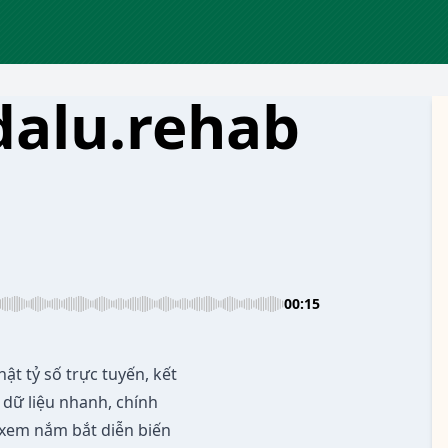
dalu.rehab
00:15
ật tỷ số trực tuyến, kết
 dữ liệu nhanh, chính
 xem nắm bắt diễn biến