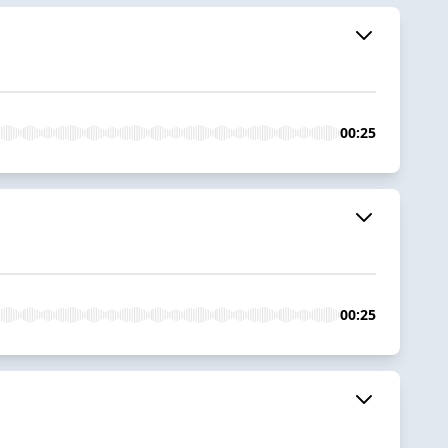
00:25
00:25