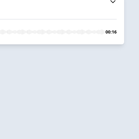
00:16