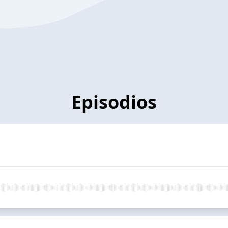
Episodios