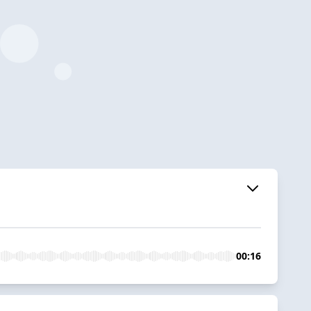
00:16