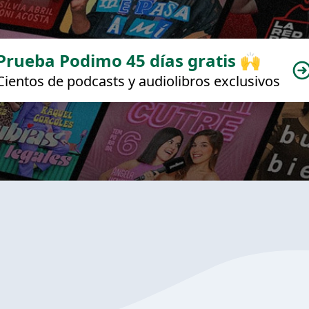
Prueba Podimo 45 días gratis 🙌
Cientos de podcasts y audiolibros exclusivos