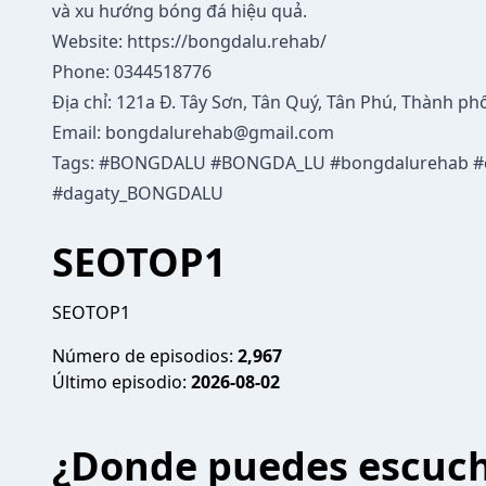
và xu hướng bóng đá hiệu quả.
Website:
https://bongdalu.rehab/
Phone: 0344518776
Địa chỉ: 121a Đ. Tây Sơn, Tân Quý, Tân Phú, Thành p
Email: bongdalurehab@gmail.com
Tags: #BONGDALU #BONGDA_LU #bongdalurehab 
#dagaty_BONGDALU
SEOTOP1
SEOTOP1
Número de episodios:
2,967
Último episodio:
2026-08-02
¿Donde puedes escuc