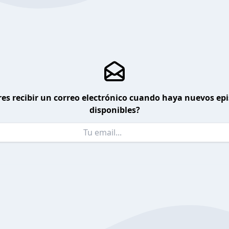
es recibir un correo electrónico cuando haya nuevos ep
disponibles?