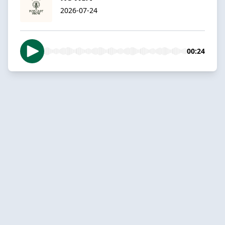
2026-07-24
00:24