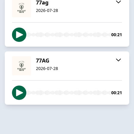
77ag
2026-07-28
00:21
77AG
2026-07-28
00:21