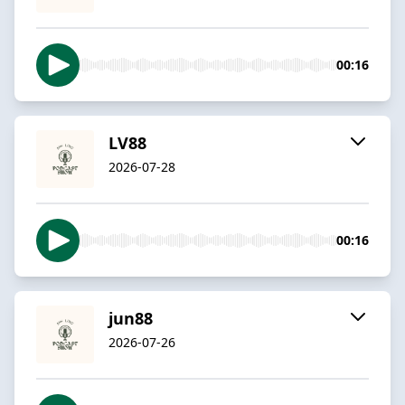
00:16
LV88
2026-07-28
00:16
jun88
2026-07-26