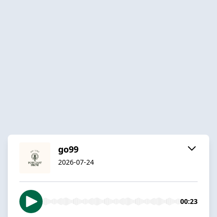
go99
2026-07-24
00:23