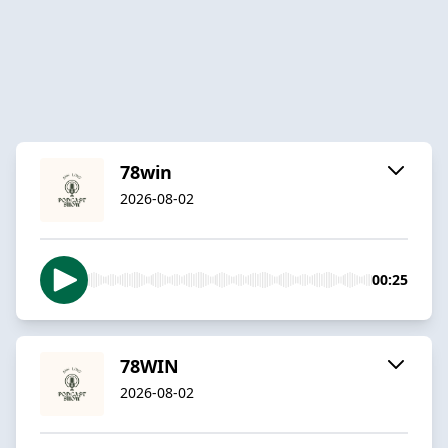
78win
2026-08-02
00:25
78WIN
2026-08-02