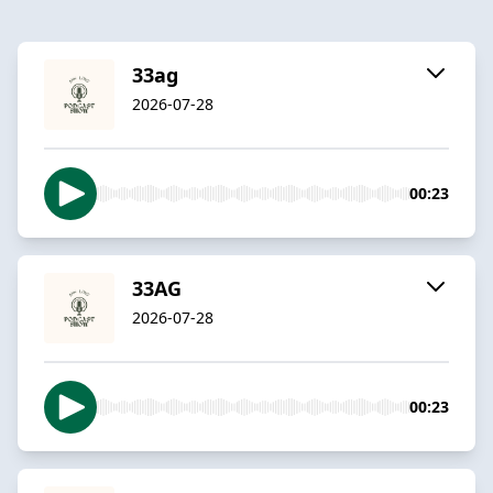
33ag
2026-07-28
00:23
33AG
2026-07-28
00:23