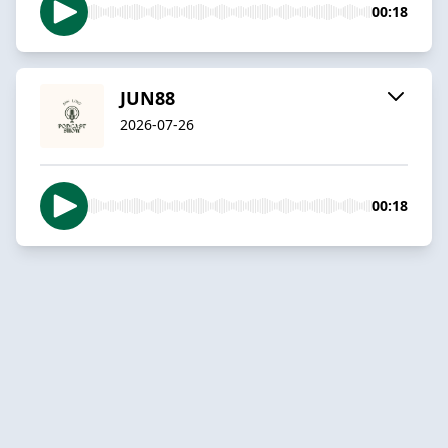
00:18
JUN88
2026-07-26
00:18