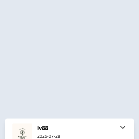
lv88
2026-07-28