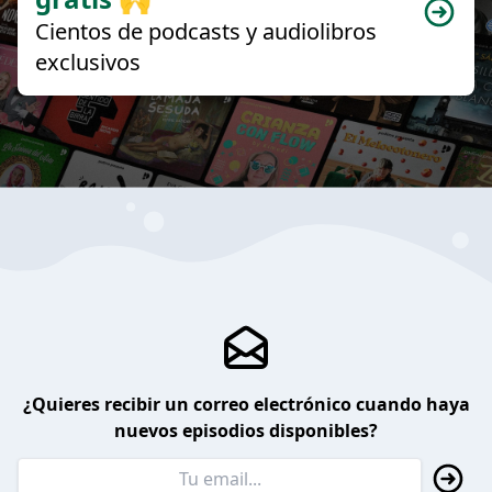
Cientos de podcasts y audiolibros
exclusivos
¿Quieres recibir un correo electrónico cuando haya
nuevos episodios disponibles?