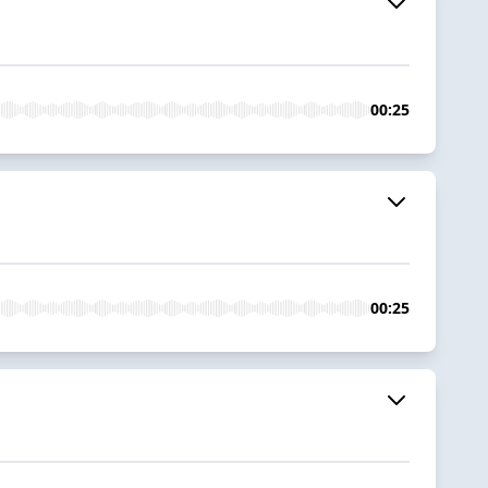
00:25
00:25