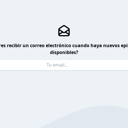
es recibir un correo electrónico cuando haya nuevos ep
disponibles?