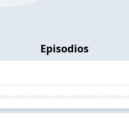
Episodios