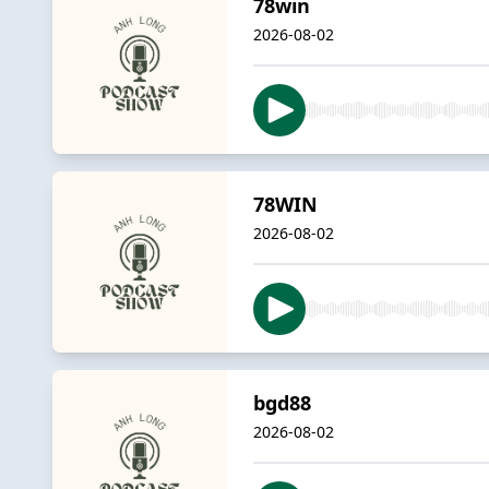
78win
2026-08-02
78WIN
2026-08-02
bgd88
2026-08-02