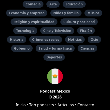
Comedia
Arte
Educación
Economía y empresa
Niños y familia
Música
Religión y espiritualidad
Cultura y sociedad
Tecnología
Cine y Televisión
Ficción
Historia
Crímenes reales
Noticias
Ocio
Gobierno
Salud y forma física
Ciencias
Deportes
Podcast Mexico
© 2026
Inicio
•
Top podcasts
•
Artículos
•
Contacto