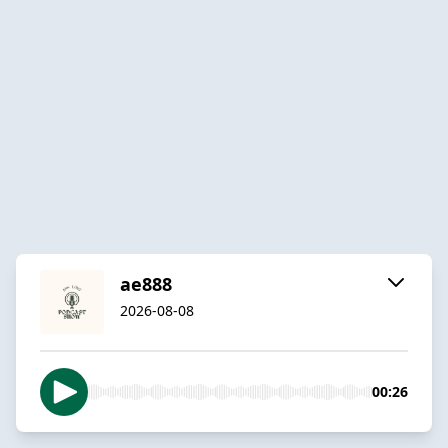
ae888
2026-08-08
00:26