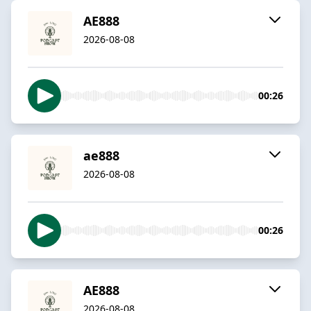
AE888
2026-08-08
00:26
ae888
2026-08-08
00:26
AE888
2026-08-08