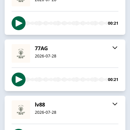
00:21
77AG
2026-07-28
00:21
lv88
2026-07-28