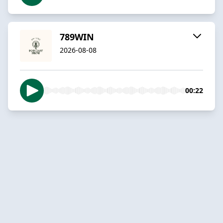
789WIN
2026-08-08
00:22