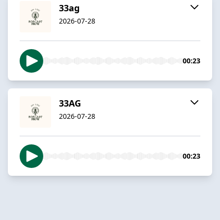
33ag
2026-07-28
00:23
33AG
2026-07-28
00:23