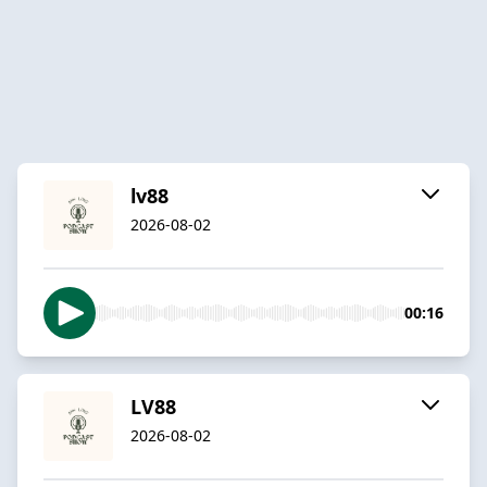
lv88
2026-08-02
00:16
LV88
2026-08-02