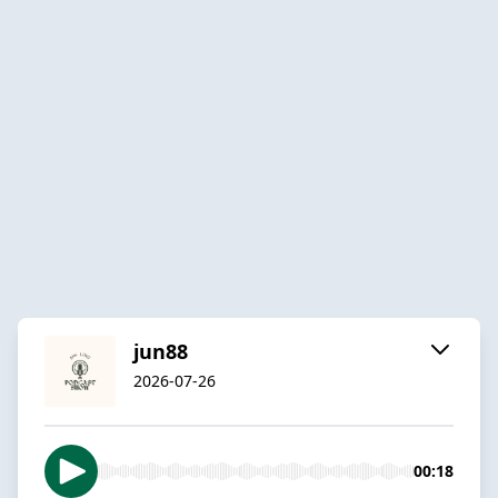
jun88
2026-07-26
00:18