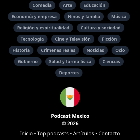
Comedia
Arte
Educación
Economía y empresa
Niños y familia
Música
Religión y espiritualidad
Cultura y sociedad
Tecnología
Cine y Televisión
Ficción
Historia
Crímenes reales
Noticias
Ocio
Gobierno
Salud y forma física
Ciencias
Deportes
Podcast Mexico
© 2026
Inicio
•
Top podcasts
•
Artículos
•
Contacto