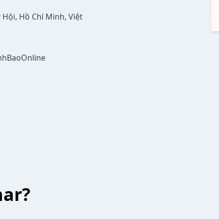
Hội, Hồ Chí Minh, Việt
nhBaoOnline
har?