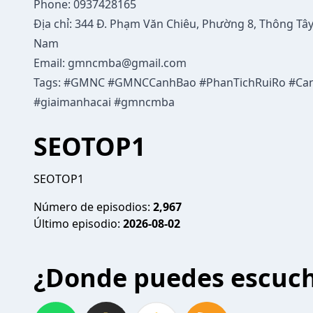
Phone: 0937428165
Địa chỉ: 344 Đ. Phạm Văn Chiêu, Phường 8, Thông Tây 
Nam
Email: gmncmba@gmail.com
Tags: #GMNC #GMNCCanhBao #PhanTichRuiRo #Ca
#giaimanhacai #gmncmba
SEOTOP1
SEOTOP1
Número de episodios:
2,967
Último episodio:
2026-08-02
¿Donde puedes escuc