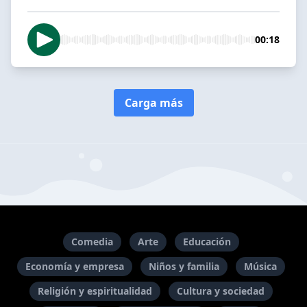
00:18
Carga más
Comedia
Arte
Educación
Economía y empresa
Niños y familia
Música
Religión y espiritualidad
Cultura y sociedad