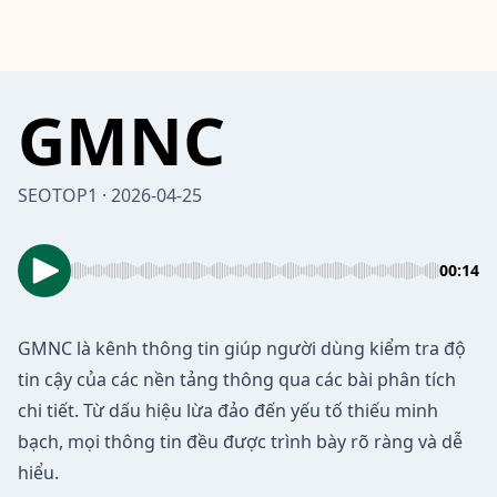
GMNC
SEOTOP1 · 2026-04-25
00:14
GMNC
là kênh thông tin giúp người dùng kiểm tra độ
tin cậy của các nền tảng thông qua các bài phân tích
chi tiết. Từ dấu hiệu lừa đảo đến yếu tố thiếu minh
bạch, mọi thông tin đều được trình bày rõ ràng và dễ
hiểu.