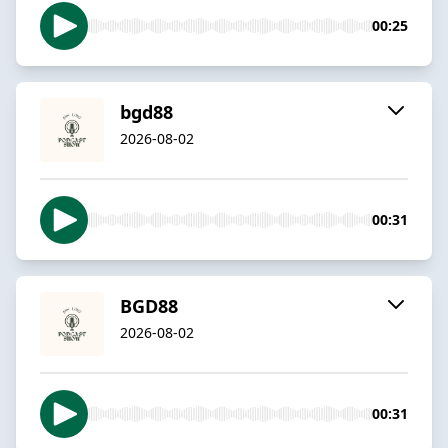
00:25
bgd88
2026-08-02
00:31
BGD88
2026-08-02
00:31