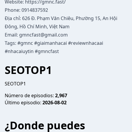
Website:
https://gmnc.fast/
Phone: 0914837592
Địa chỉ: 626 Đ. Phạm Văn Chiêu, Phường 15, An Hội
Đông, Hồ Chí Minh, Việt Nam
Email: gmncfast@gmail.com
Tags: #gmnc #giaimanhacai #reviewnhacaai
#nhacaiuytin #gmncfast
SEOTOP1
SEOTOP1
Número de episodios:
2,967
Último episodio:
2026-08-02
¿Donde puedes