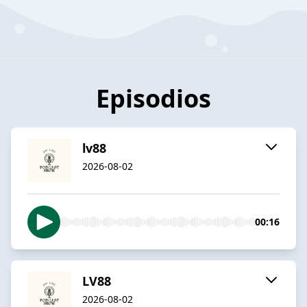
Episodios
lv88
2026-08-02
00:16
LV88
2026-08-02