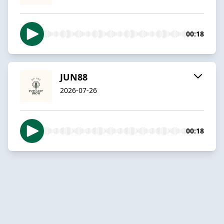
00:18
JUN88
2026-07-26
00:18