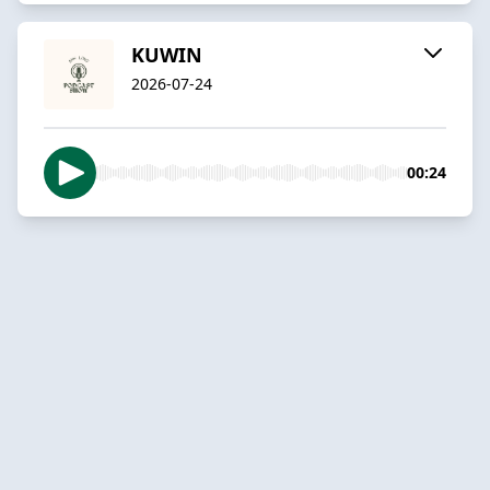
KUWIN
2026-07-24
00:24