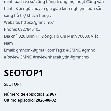
minh bạch và sự công bằng trong mọi hoạt động vận
hành. Đội ngũ chuyên gia giàu kinh nghiệm luôn sẵn
sàng hỗ trợ khách hàng .
Website:
⁠https://gmnc.mx/⁠
Phone: 0927845103
Địa chỉ: 320 Bình Trị Đông, Hồ Chí Minh 70000, Việt
Nam
Email: gmncmx@gmail.comTags: #GMNC #gmnc
#ReviewGMNC #reviewnhacaiuytin #gmncmx
SEOTOP1
SEOTOP1
Número de episodios:
2,967
Último episodio:
2026-08-02