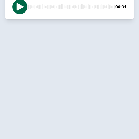
00:31