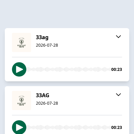
33ag
2026-07-28
00:23
33AG
2026-07-28
00:23