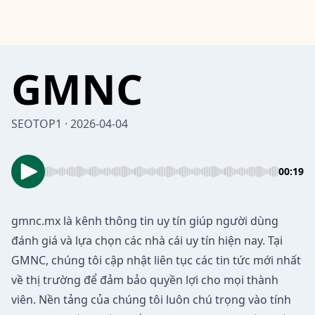
GMNC
SEOTOP1 · 2026-04-04
00:19
gmnc.mx là kênh thông tin uy tín giúp người dùng
đánh giá và lựa chọn các nhà cái uy tín hiện nay. Tại
⁠GMNC⁠
, chúng tôi cập nhật liên tục các tin tức mới nhất
về thị trường để đảm bảo quyền lợi cho mọi thành
viên. Nền tảng của chúng tôi luôn chú trọng vào tính