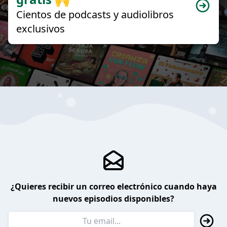
Cientos de podcasts y audiolibros
exclusivos
¿Quieres recibir un correo electrónico cuando haya
nuevos episodios disponibles?