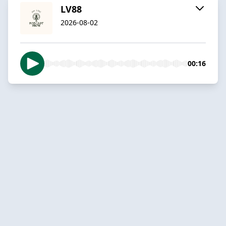
LV88
2026-08-02
00:16