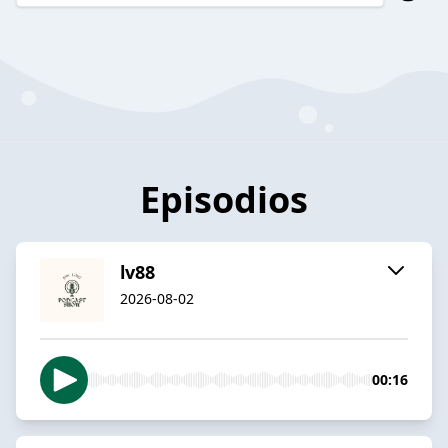
Episodios
lv88
2026-08-02
00:16