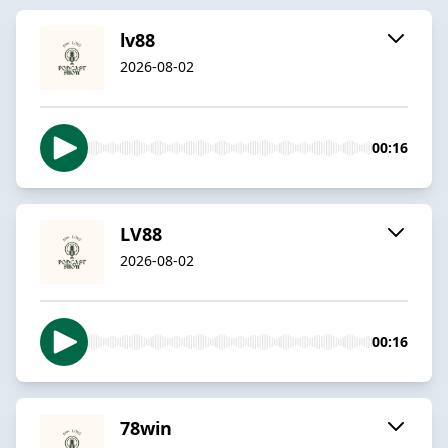
lv88
2026-08-02
00:16
LV88
2026-08-02
00:16
78win