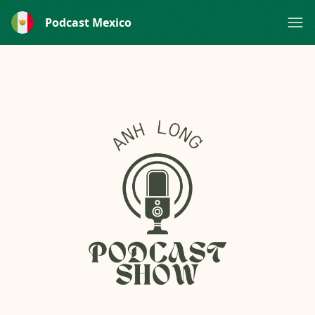
Podcast Mexico