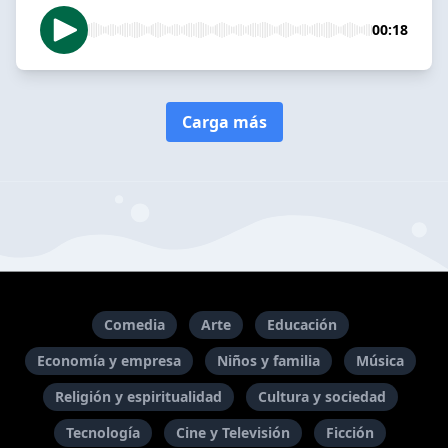
00:18
Carga más
Comedia
Arte
Educación
Economía y empresa
Niños y familia
Música
Religión y espiritualidad
Cultura y sociedad
Tecnología
Cine y Televisión
Ficción