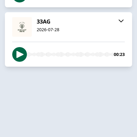
33AG
2026-07-28
00:23