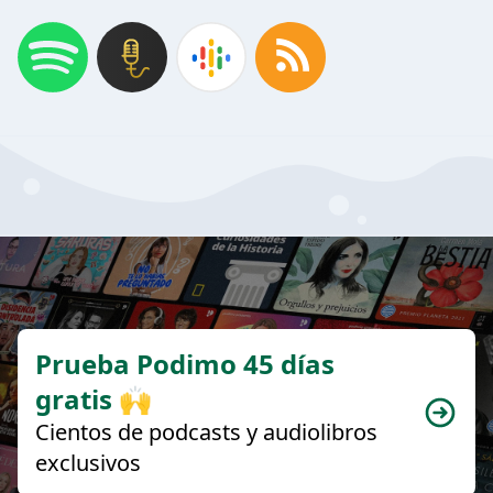
Prueba Podimo 45 días
gratis 🙌
Cientos de podcasts y audiolibros
exclusivos