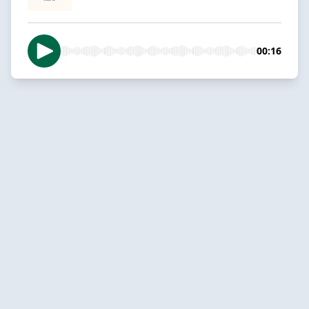
00:16