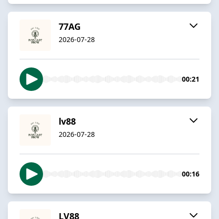
77AG
2026-07-28
00:21
lv88
2026-07-28
00:16
LV88