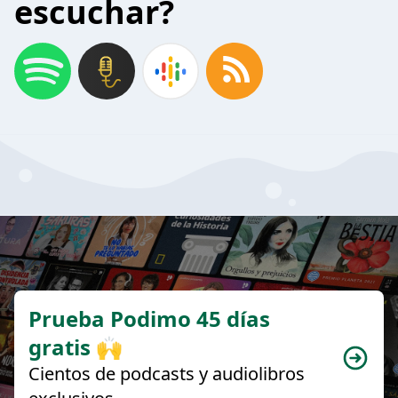
escuchar?
Prueba Podimo 45 días
gratis 🙌
Cientos de podcasts y audiolibros