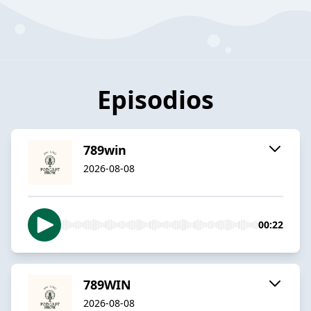
Episodios
789win
2026-08-08
00:22
789WIN
2026-08-08