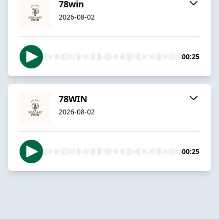
78win
2026-08-02
00:25
78WIN
2026-08-02
00:25