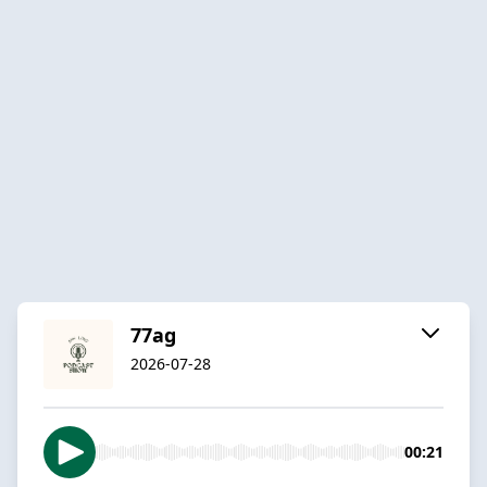
77ag
2026-07-28
00:21