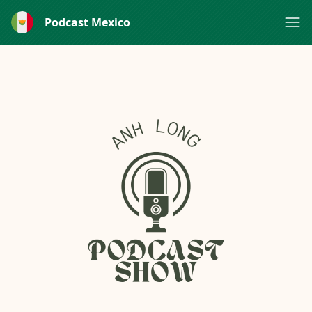
Podcast Mexico