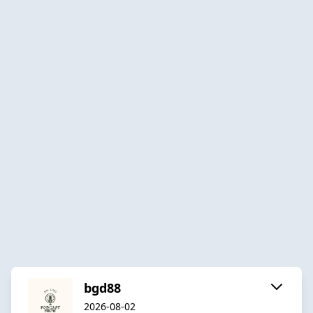
bgd88
2026-08-02