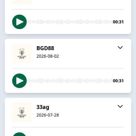
00:31
BGD88
2026-08-02
00:31
33ag
2026-07-28