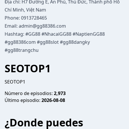
Địa chỉ: H7 Đường E, An Phú, Thủ Đức, Thành phố Hồ
Chí Minh, Việt Nam
Phone: 0913728465
Email: admin@gg88386.com
Hashtag: #GG88 #NhacaiGG88 #NaptienGG88
#gg88386com #gg88slot #gg88dangky
#gg88trangchu
SEOTOP1
SEOTOP1
Número de episodios:
2,973
Último episodio:
2026-08-08
¿Donde puedes