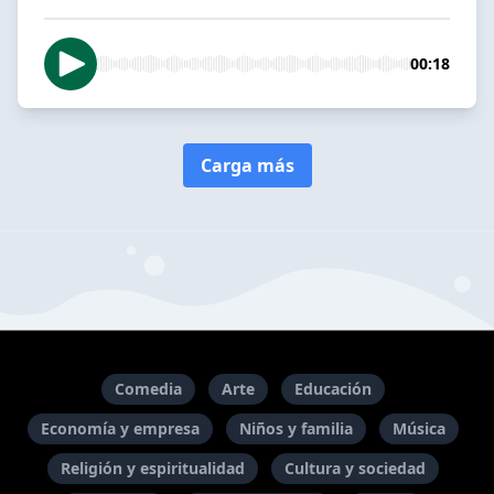
00:18
Carga más
Comedia
Arte
Educación
Economía y empresa
Niños y familia
Música
Religión y espiritualidad
Cultura y sociedad