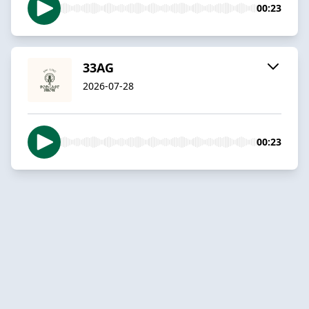
00:23
33AG
2026-07-28
00:23