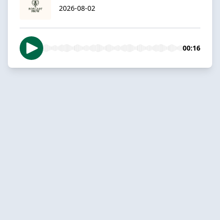
2026-08-02
00:16