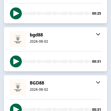
00:25
bgd88
2026-08-02
00:31
BGD88
2026-08-02
00:31