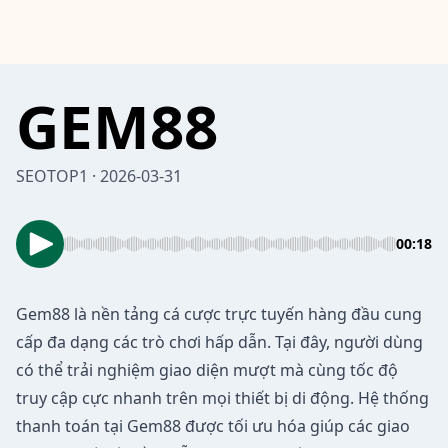
GEM88
SEOTOP1 · 2026-03-31
00:18
Gem88
là nền tảng cá cược trực tuyến hàng đầu cung
cấp đa dạng các trò chơi hấp dẫn. Tại đây, người dùng
có thể trải nghiệm giao diện mượt mà cùng tốc độ
truy cập cực nhanh trên mọi thiết bị di động. Hệ thống
thanh toán tại Gem88 được tối ưu hóa giúp các giao