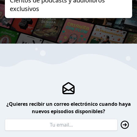
Cientos de podcasts y audiolibros
exclusivos
¿Quieres recibir un correo electrónico cuando haya
nuevos episodios disponibles?