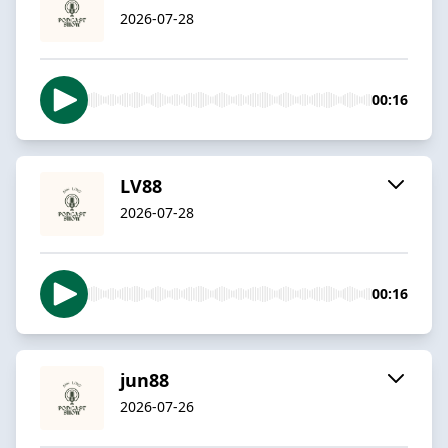
2026-07-28
00:16
LV88
2026-07-28
00:16
jun88
2026-07-26