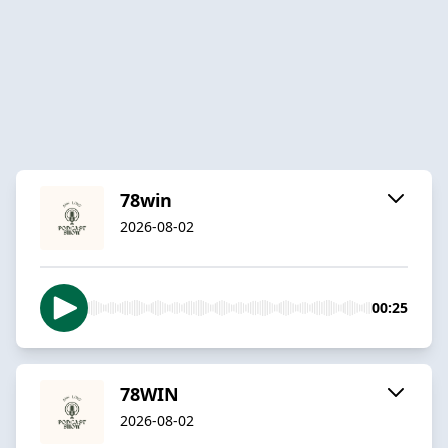
78win
2026-08-02
00:25
78WIN
2026-08-02