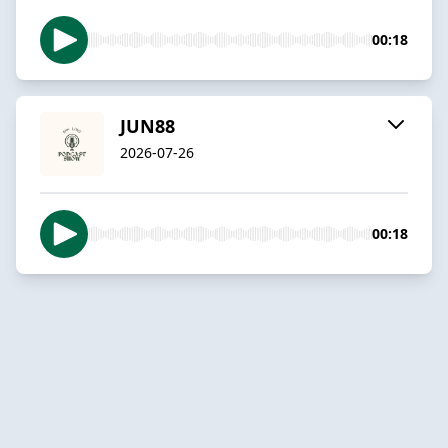
00:18
JUN88
2026-07-26
00:18