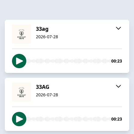
33ag
2026-07-28
00:23
33AG
2026-07-28
00:23