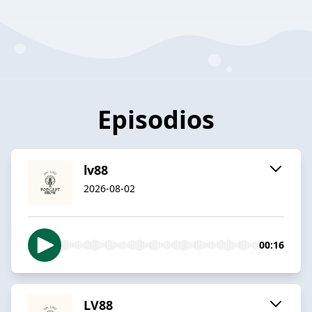
Episodios
lv88
2026-08-02
00:16
LV88