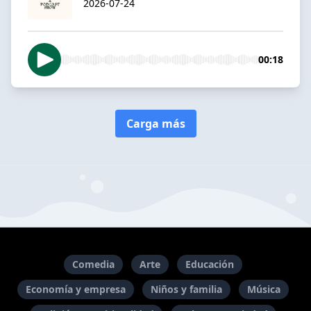
2026-07-24
00:18
Carga más
Comedia
Arte
Educación
Economía y empresa
Niños y familia
Música