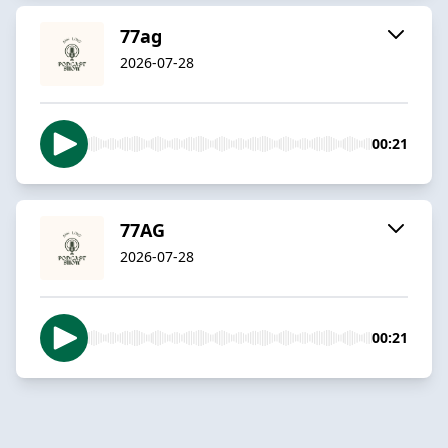
77ag
2026-07-28
00:21
77AG
2026-07-28
00:21