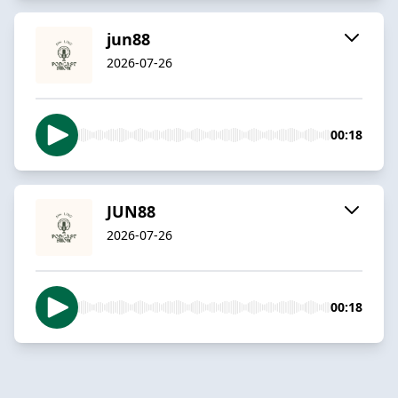
jun88
2026-07-26
00:18
JUN88
2026-07-26
00:18