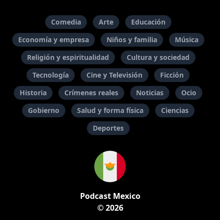
Comedia
Arte
Educación
Economía y empresa
Niños y familia
Música
Religión y espiritualidad
Cultura y sociedad
Tecnología
Cine y Televisión
Ficción
Historia
Crímenes reales
Noticias
Ocio
Gobierno
Salud y forma física
Ciencias
Deportes
Podcast Mexico
© 2026