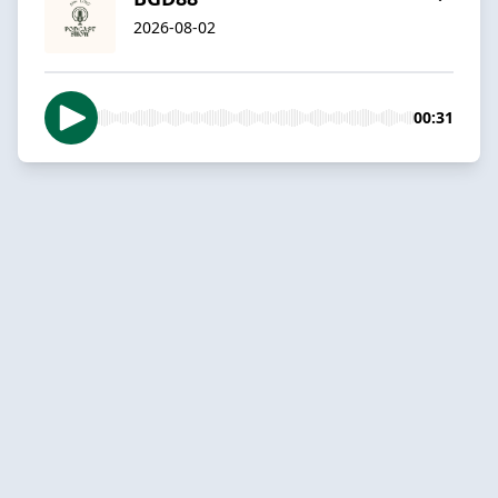
2026-08-02
00:31