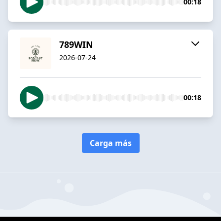
00:18
789WIN
2026-07-24
00:18
Carga más