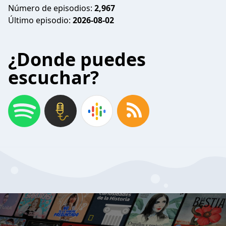
Número de episodios:
2,967
Último episodio:
2026-08-02
¿Donde puedes
escuchar?