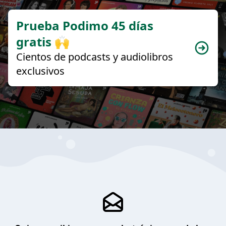
Prueba Podimo 45 días
gratis 🙌
Cientos de podcasts y audiolibros
exclusivos