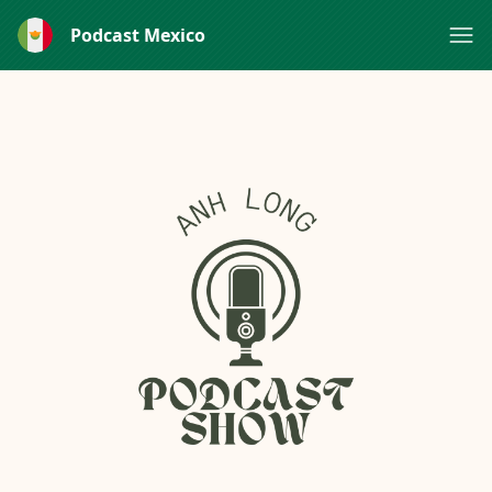
Podcast Mexico