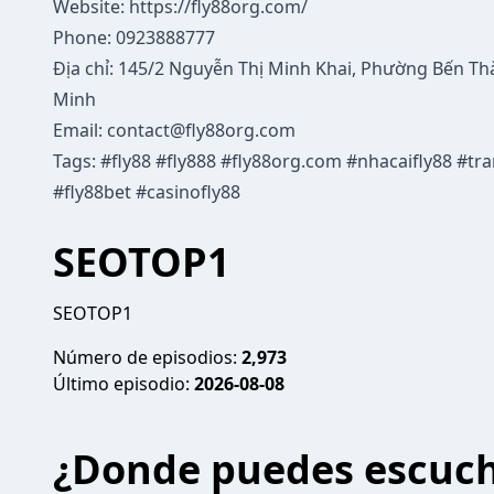
Website:
https://fly88org.com/
Phone: 0923888777
Địa chỉ: 145/2 Nguyễn Thị Minh Khai, Phường Bến Thà
Minh
Email: contact@fly88org.com
Tags: #fly88 #fly888 #fly88org.com #nhacaifly88 #tra
#fly88bet #casinofly88
SEOTOP1
SEOTOP1
Número de episodios:
2,973
Último episodio:
2026-08-08
¿Donde puedes escuc