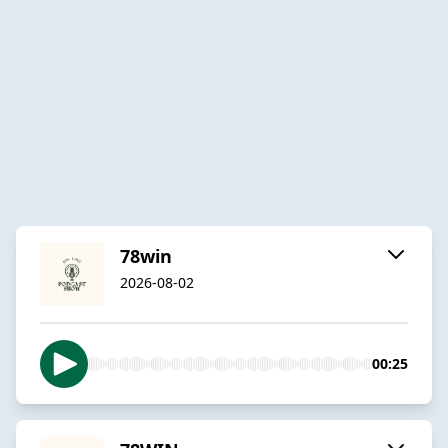
78win
2026-08-02
00:25