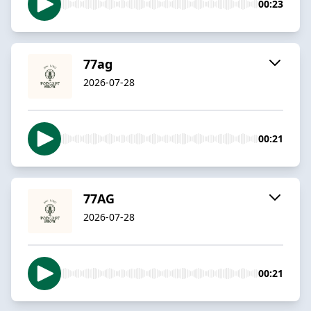
00:23
77ag
2026-07-28
00:21
77AG
2026-07-28
00:21