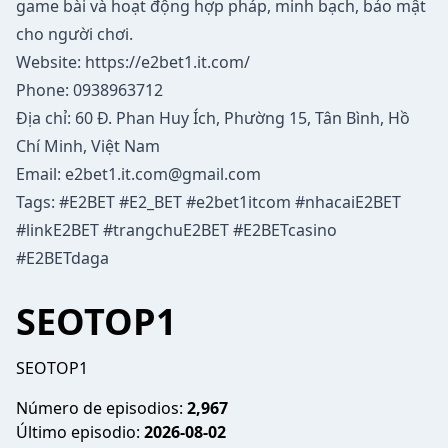
game bài và hoạt động hợp pháp, minh bạch, bảo mật
cho người chơi.
Website:
https://e2bet1.it.com/
Phone: 0938963712
Địa chỉ: 60 Đ. Phan Huy Ích, Phường 15, Tân Bình, Hồ
Chí Minh, Việt Nam
Email: e2bet1.it.com@gmail.com
Tags: #E2BET #E2_BET #e2bet1itcom #nhacaiE2BET
#linkE2BET #trangchuE2BET #E2BETcasino
#E2BETdaga
SEOTOP1
SEOTOP1
Número de episodios:
2,967
Último episodio:
2026-08-02