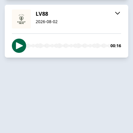
LV88
2026-08-02
00:16