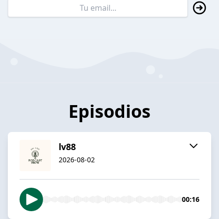
Episodios
lv88
2026-08-02
00:16