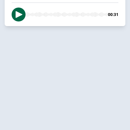
00:31