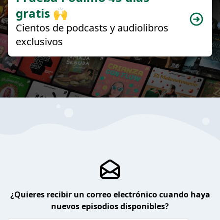
gratis 🙌
Cientos de podcasts y audiolibros
exclusivos
¿Quieres recibir un correo electrónico cuando haya
nuevos episodios disponibles?