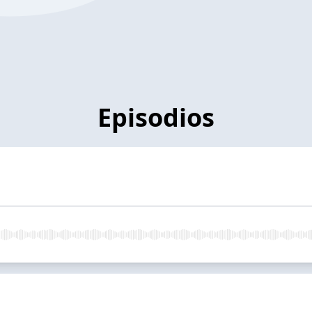
Episodios