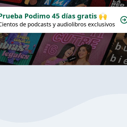
Prueba Podimo 45 días gratis 🙌
Cientos de podcasts y audiolibros exclusivos