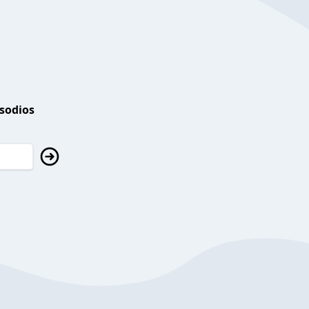
isodios