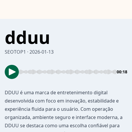
dduu
SEOTOP1 · 2026-01-13
00:18
DDUU
é uma marca de entretenimento digital
desenvolvida com foco em inovação, estabilidade e
experiência fluida para o usuário. Com operação
organizada, ambiente seguro e interface moderna, a
DDUU se destaca como uma escolha confiável para