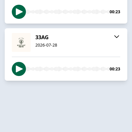
00:23
33AG
2026-07-28
00:23