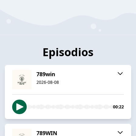
Episodios
789win
2026-08-08
00:22
789WIN