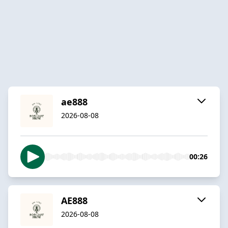
ae888
2026-08-08
00:26
AE888
2026-08-08