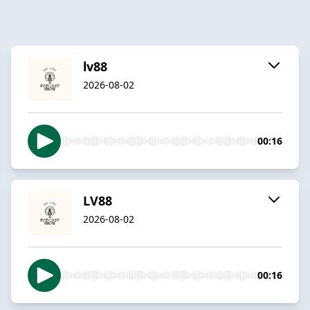
lv88
2026-08-02
00:16
LV88
2026-08-02
00:16