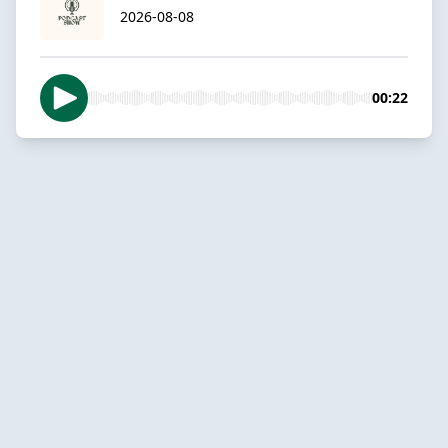
2026-08-08
00:22