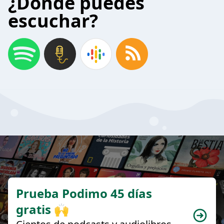
¿Donde puedes
escuchar?
Prueba Podimo 45 días
gratis 🙌