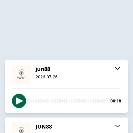
jun88
2026-07-26
00:18
JUN88