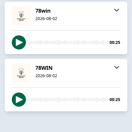
78win
2026-08-02
00:25
78WIN
2026-08-02
00:25