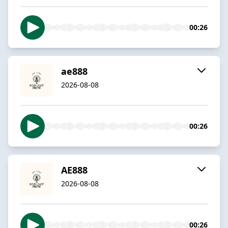
00:26
ae888
2026-08-08
00:26
AE888
2026-08-08
00:26