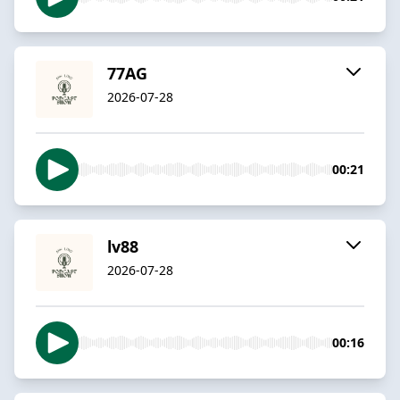
77AG
2026-07-28
00:21
lv88
2026-07-28
00:16