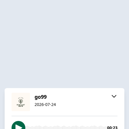
go99
2026-07-24
00:23