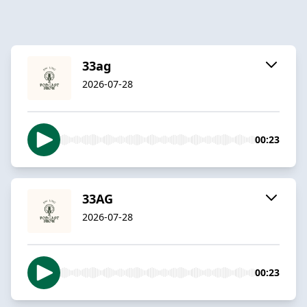
33ag
2026-07-28
00:23
33AG
2026-07-28
00:23