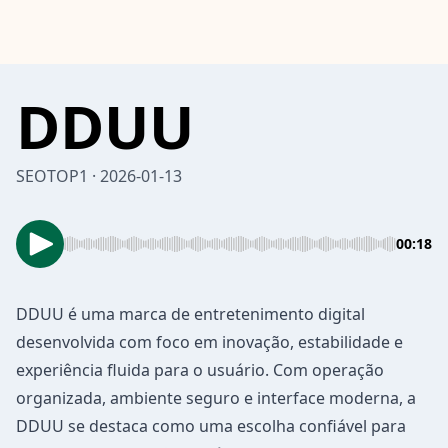
DDUU
SEOTOP1 · 2026-01-13
00:18
DDUU
é uma marca de entretenimento digital
desenvolvida com foco em inovação, estabilidade e
experiência fluida para o usuário. Com operação
organizada, ambiente seguro e interface moderna, a
DDUU se destaca como uma escolha confiável para