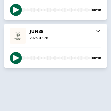
00:18
JUN88
2026-07-26
00:18