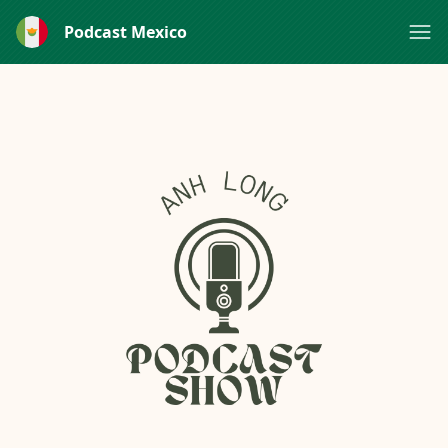
Podcast Mexico