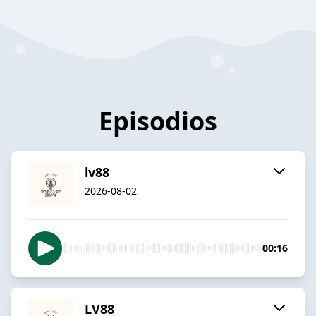
Episodios
lv88
2026-08-02
00:16
LV88