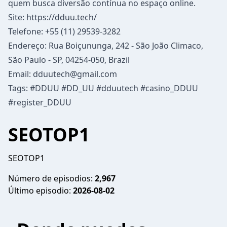
quem busca diversão contínua no espaço online.
Site:
https://dduu.tech/
Telefone: +55 (11) 29539-3282
Endereço: Rua Boiçununga, 242 - São João Climaco,
São Paulo - SP, 04254-050, Brazil
Email: dduutech@gmail.com
Tags: #DDUU #DD_UU #dduutech #casino_DDUU
#register_DDUU
SEOTOP1
SEOTOP1
Número de episodios:
2,967
Último episodio:
2026-08-02