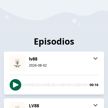
Episodios
lv88
2026-08-02
00:16
LV88