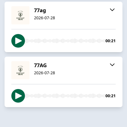
77ag
2026-07-28
00:21
77AG
2026-07-28
00:21