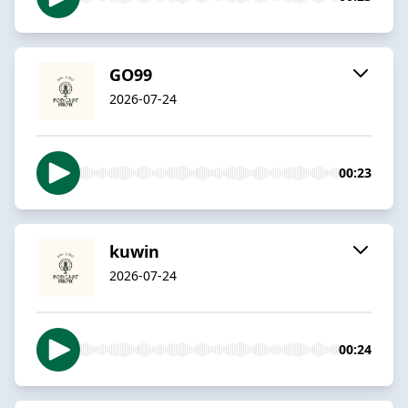
GO99
2026-07-24
00:23
kuwin
2026-07-24
00:24