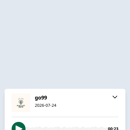
go99
2026-07-24
00:23