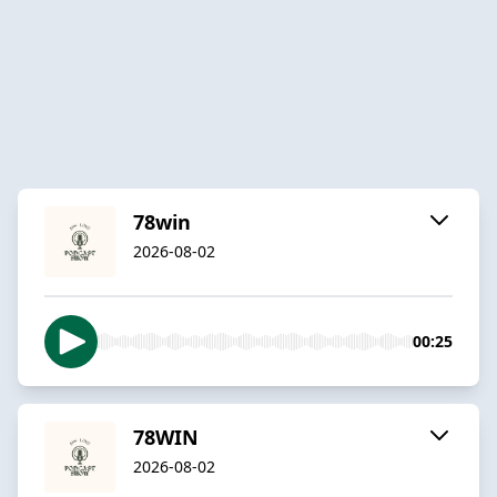
78win
2026-08-02
00:25
78WIN
2026-08-02