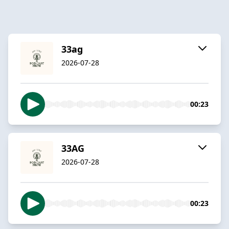
33ag
2026-07-28
00:23
33AG
2026-07-28
00:23