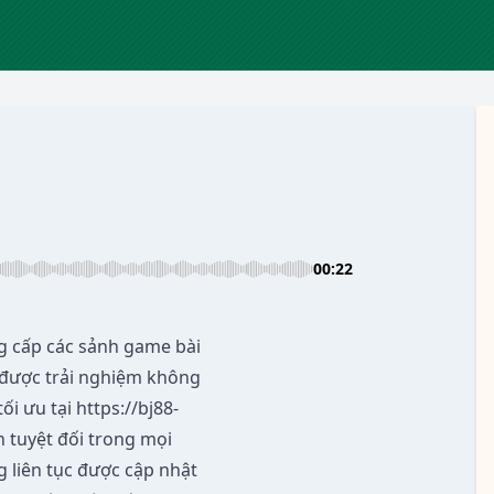
00:22
ung cấp các sảnh game bài
ẽ được trải nghiệm không
i ưu tại https://bj88-
 tuyệt đối trong mọi
ng liên tục được cập nhật