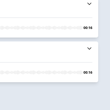
00:16
00:16