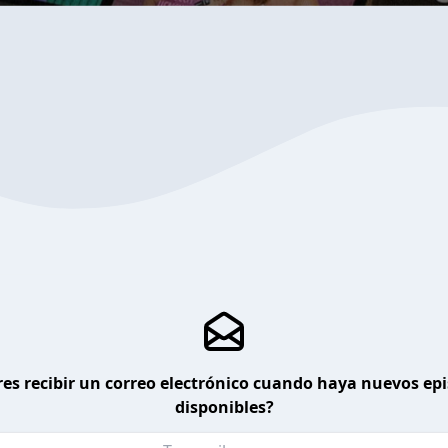
es recibir un correo electrónico cuando haya nuevos ep
disponibles?