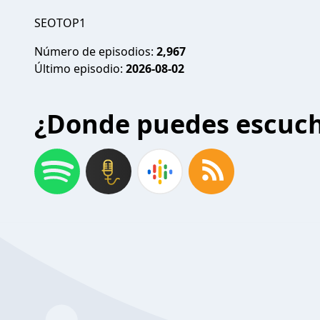
SEOTOP1
Número de episodios:
2,967
Último episodio:
2026-08-02
¿Donde puedes escuc