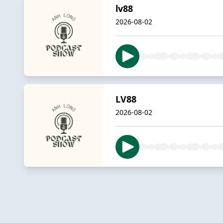
lv88
2026-08-02
LV88
2026-08-02