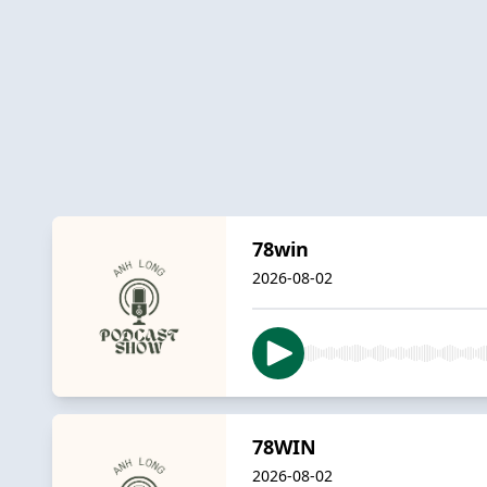
78win
2026-08-02
78WIN
2026-08-02