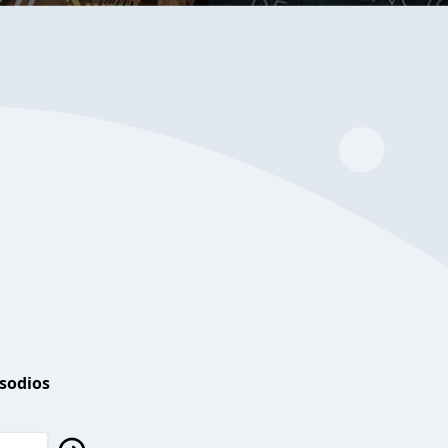
isodios