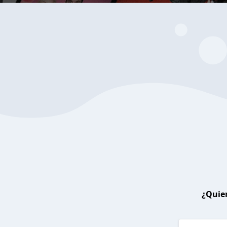
¿Quier