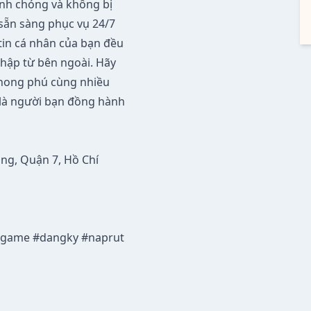
nh chóng và không bị
 sẵn sàng phục vụ 24/7
 tin cá nhân của bạn đều
hập từ bên ngoài. Hãy
phong phú cùng nhiều
o là người bạn đồng hành
ng, Quận 7, Hồ Chí
lotgame #dangky #naprut