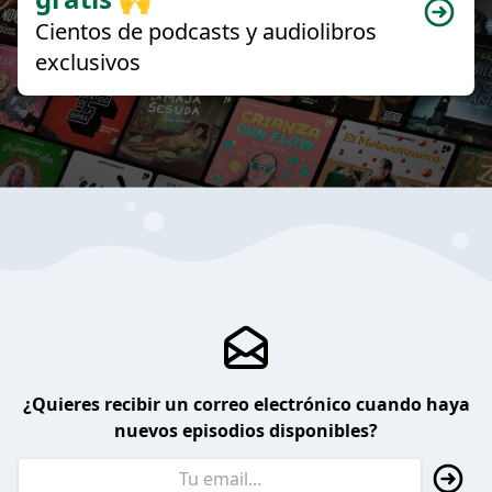
Cientos de podcasts y audiolibros
exclusivos
¿Quieres recibir un correo electrónico cuando haya
nuevos episodios disponibles?