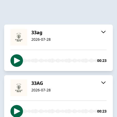
33ag
2026-07-28
00:23
33AG
2026-07-28
00:23