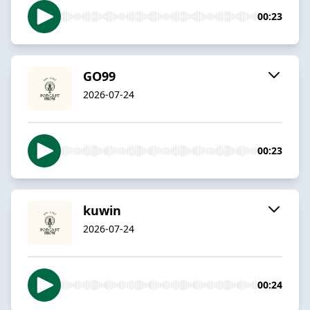
00:23
GO99
2026-07-24
00:23
kuwin
2026-07-24
00:24