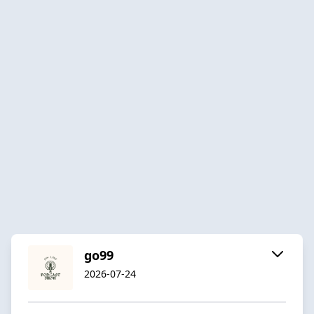
go99
2026-07-24