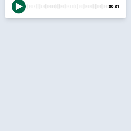
00:31