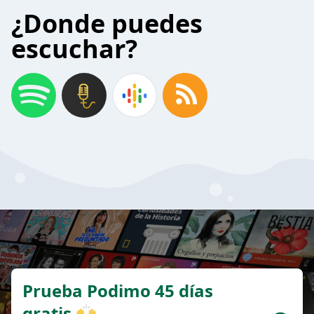
¿Donde puedes
escuchar?
Prueba Podimo 45 días
gratis 🙌