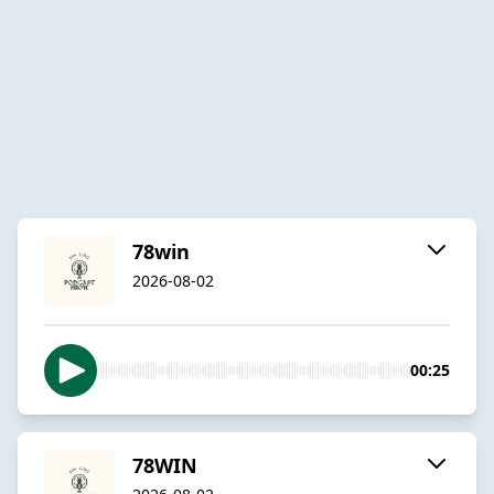
78win
2026-08-02
00:25
78WIN