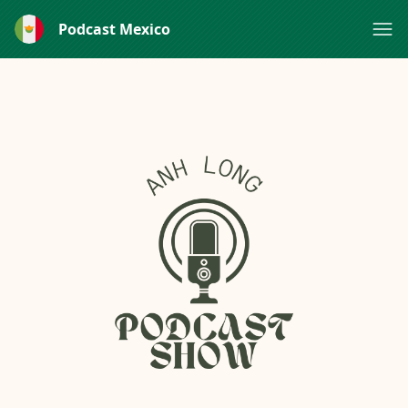
Podcast Mexico