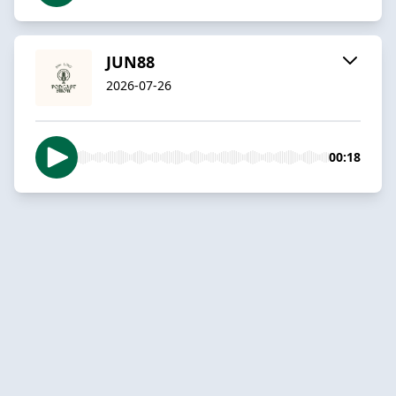
JUN88
2026-07-26
00:18