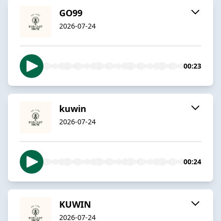
GO99
2026-07-24
00:23
kuwin
2026-07-24
00:24
KUWIN
2026-07-24