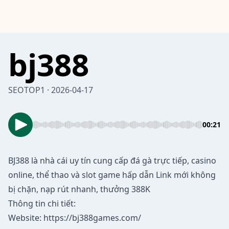
bj388
SEOTOP1 · 2026-04-17
00:21
BJ388
là nhà cái uy tín cung cấp đá gà trực tiếp, casino
online, thể thao và slot game hấp dẫn Link mới không
bị chặn, nạp rút nhanh, thưởng 388K
Thông tin chi tiết:
Website:
https://bj388games.com/