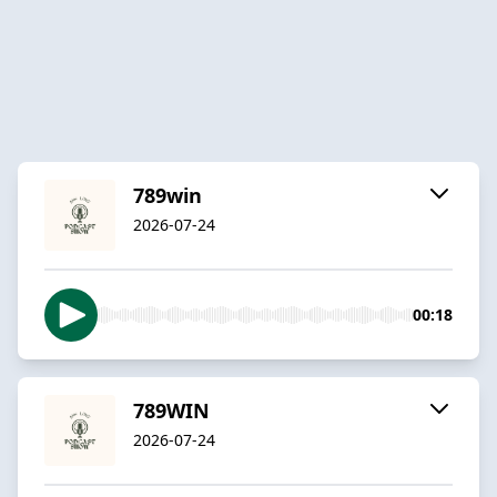
789win
2026-07-24
00:18
789WIN
2026-07-24