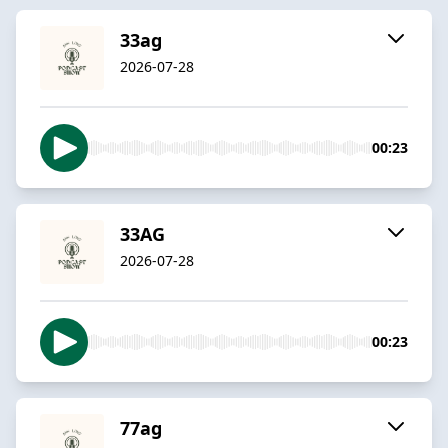
33ag
2026-07-28
00:23
33AG
2026-07-28
00:23
77ag