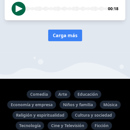
00:18
Carga más
Comedia
Arte
Educación
Economía y empresa
Niños y familia
Música
Religión y espiritualidad
Cultura y sociedad
Tecnología
Cine y Televisión
Ficción