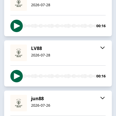
2026-07-28
00:16
LV88
2026-07-28
00:16
jun88
2026-07-26