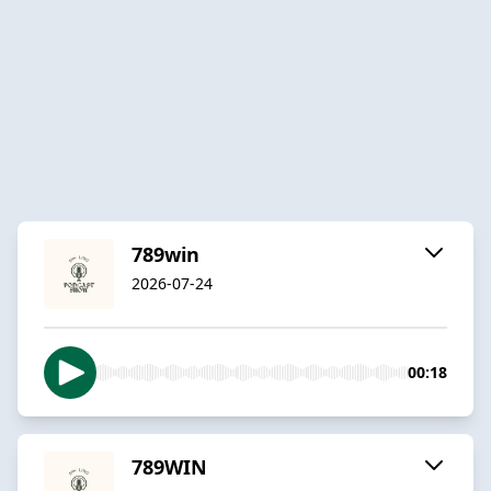
789win
2026-07-24
00:18
789WIN