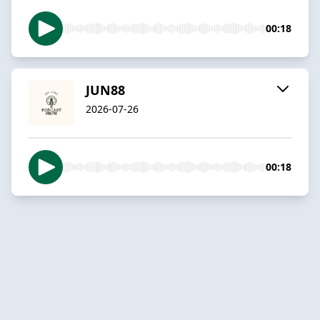
00:18
JUN88
2026-07-26
00:18