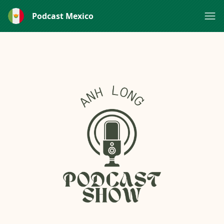
Podcast Mexico