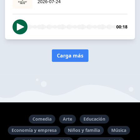
2026-07-24
00:18
Carga más
Comedia
Arte
Educación
Economía y empresa
Niños y familia
Música