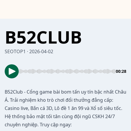
B52CLUB
SEOTOP1 · 2026-04-02
00:28
B52Club - Cổng game bài bom tấn uy tín bậc nhất Châu
Á. Trải nghiệm kho trò chơi đổi thưởng đẳng cấp:
Casino live, Bắn cá 3D, Lô đề 1 ăn 99 và Xổ số siêu tốc.
Hệ thống bảo mật tối tân cùng đội ngũ CSKH 24/7
chuyên nghiệp. Truy cập ngay: