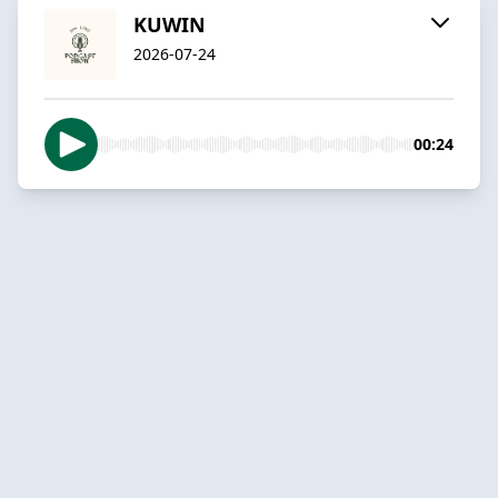
KUWIN
2026-07-24
00:24