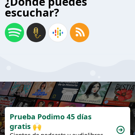
¿Donde puedes
escuchar?
Prueba Podimo 45 días
gratis 🙌