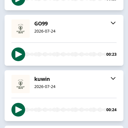
GO99
2026-07-24
00:23
kuwin
2026-07-24
00:24