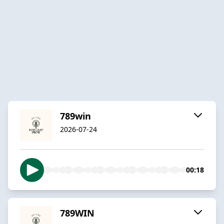
789win
2026-07-24
00:18
789WIN