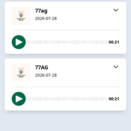
77ag
2026-07-28
00:21
77AG
2026-07-28
00:21