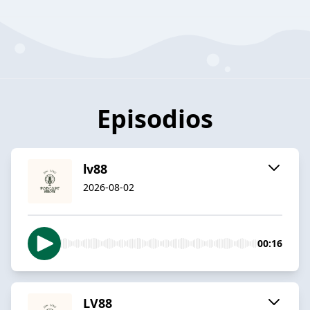
Episodios
lv88
2026-08-02
00:16
LV88