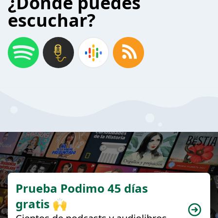
¿Donde puedes
escuchar?
Prueba Podimo 45 días
gratis 🙌