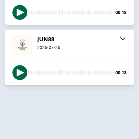
00:18
JUN88
2026-07-26
00:18