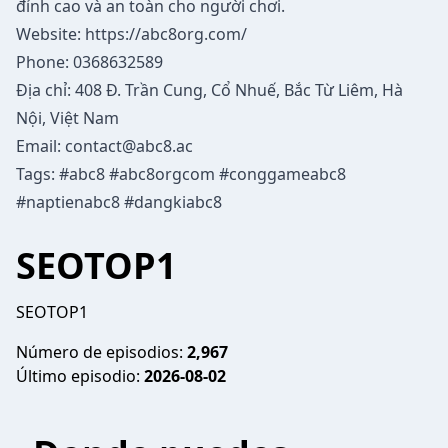
đỉnh cao và an toàn cho người chơi.
Website:
https://abc8org.com/
Phone: 0368632589
Địa chỉ: 408 Đ. Trần Cung, Cổ Nhuế, Bắc Từ Liêm, Hà
Nội, Việt Nam
Email: contact@abc8.ac
Tags: #abc8 #abc8orgcom #conggameabc8
#naptienabc8 #dangkiabc8
SEOTOP1
SEOTOP1
Número de episodios:
2,967
Último episodio:
2026-08-02