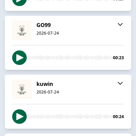
GO99
2026-07-24
00:23
kuwin
2026-07-24
00:24