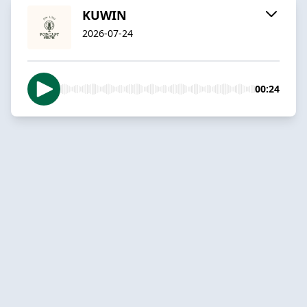
KUWIN
2026-07-24
00:24