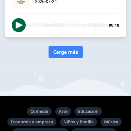
2026-07-24
00:18
Carga más
Comedia
Arte
Educación
Economía y empresa
Niños y familia
Música