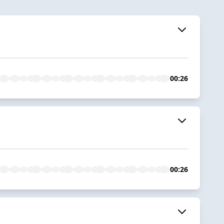
00:26
00:26