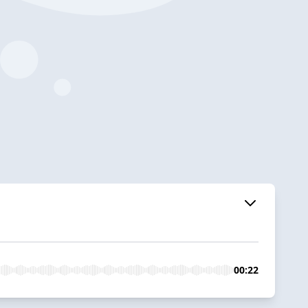
00:22