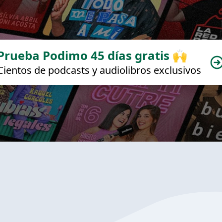
Prueba Podimo 45 días gratis 🙌
Cientos de podcasts y audiolibros exclusivos