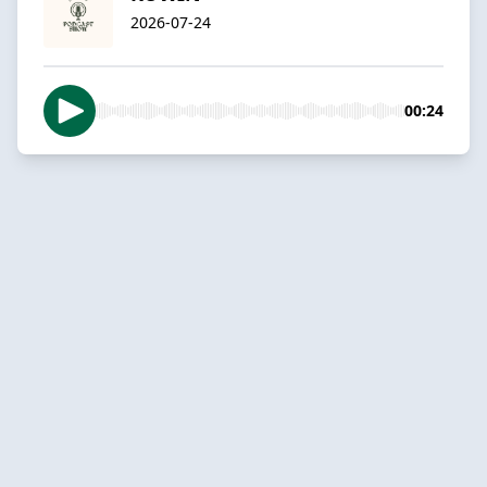
2026-07-24
00:24