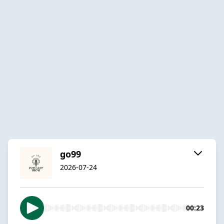
go99
2026-07-24
00:23