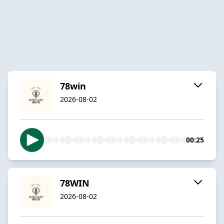
78win
2026-08-02
00:25
78WIN
2026-08-02