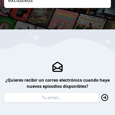
exclusivos
¿Quieres recibir un correo electrónico cuando haya
nuevos episodios disponibles?