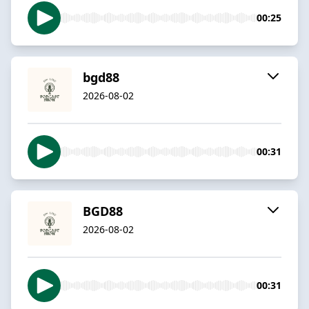
00:25
bgd88
2026-08-02
00:31
BGD88
2026-08-02
00:31