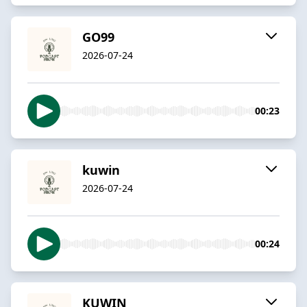
GO99
2026-07-24
00:23
kuwin
2026-07-24
00:24
KUWIN