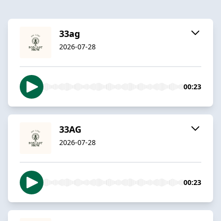
33ag
2026-07-28
00:23
33AG
2026-07-28
00:23