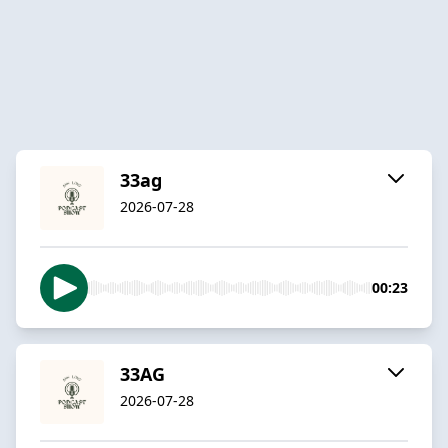
33ag
2026-07-28
00:23
33AG
2026-07-28