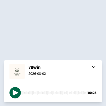
78win
2026-08-02
00:25