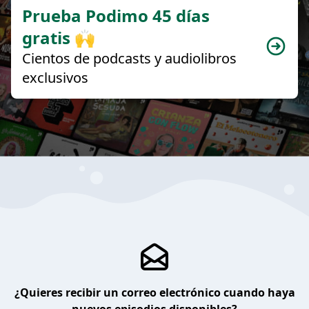
Prueba Podimo 45 días
gratis 🙌
Cientos de podcasts y audiolibros
exclusivos
¿Quieres recibir un correo electrónico cuando haya