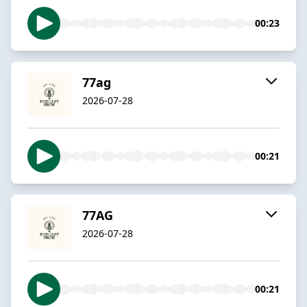
00:23
77ag
2026-07-28
00:21
77AG
2026-07-28
00:21