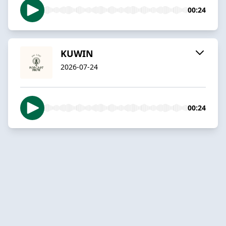
00:24
KUWIN
2026-07-24
00:24