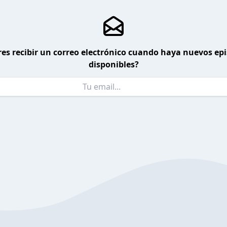
es recibir un correo electrónico cuando haya nuevos ep
disponibles?