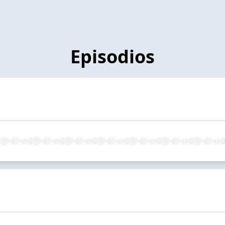
Episodios