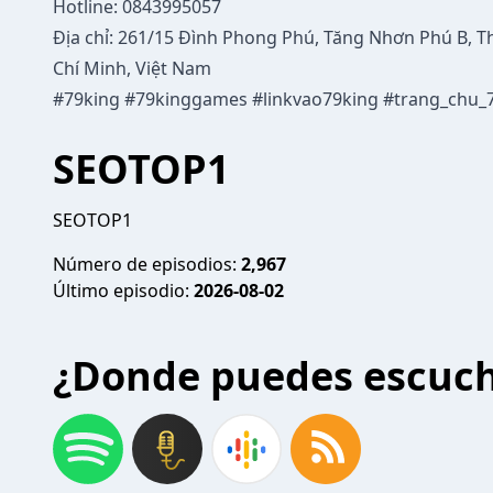
Hotline: 0843995057
Địa chỉ: 261/15 Đình Phong Phú, Tăng Nhơn Phú B, 
Chí Minh, Việt Nam
#79king #79kinggames #linkvao79king #trang_chu_
SEOTOP1
SEOTOP1
Número de episodios:
2,967
Último episodio:
2026-08-02
¿Donde puedes escuc