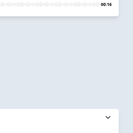
00:16