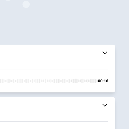
00:16