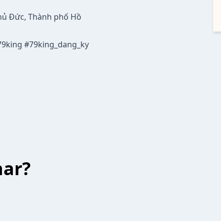
Thủ Đức, Thành phố Hồ
79king #79king_dang_ky
har?