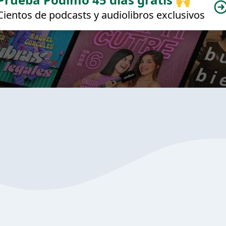
Cientos de podcasts y audiolibros exclusivos