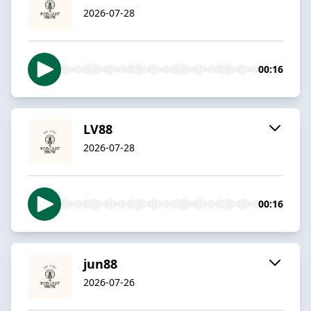
2026-07-28
00:16
LV88
2026-07-28
00:16
jun88
2026-07-26