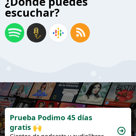
¿Donde puedes
escuchar?
Prueba Podimo 45 días
gratis 🙌