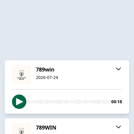
789win
2026-07-24
00:18
789WIN