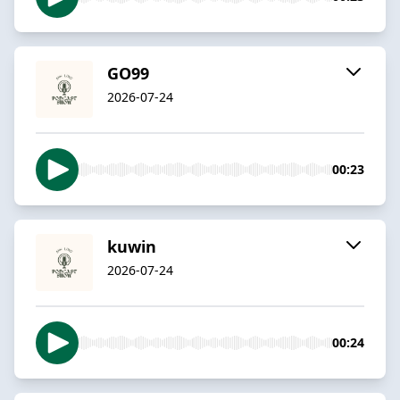
GO99
2026-07-24
00:23
kuwin
2026-07-24
00:24