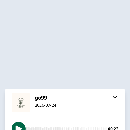
go99
2026-07-24
00:23